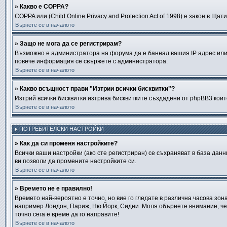
» Какво е COPPA?
COPPA или (Child Online Privacy and Protection Act of 1998) е закон в 
Върнете се в началото
» Защо не мога да се регистрирам?
Възможно е администратора на форума да е баннал вашия IP адрес или 
повече информация се свържете с администратора.
Върнете се в началото
» Какво всъщност прави "Изтрии всички бисквитки"?
Изтрий всички бисквитки изтрива бисквитките създадени от phpBB3 кои
Върнете се в началото
ПОТРЕБИТЕЛСКИ НАСТРОЙКИ
» Как да си променя настройките?
Всички ваши настройки (ако сте регистриран) се съхраняват в база данн
ви позволи да промените настройките си.
Върнете се в началото
» Времето не е правилно!
Времето най-вероятно е точно, но вие го гледате в различна часова зон
например Лондон, Париж, Ню Йорк, Сидни. Моля обърнете внимание, че ча
точно сега е време да го направите!
Върнете се в началото