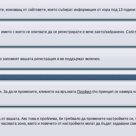
Щатите, изискващ от сайтовете, които събират информация от хора под 13 годин
името с което се опитвате да се регистрирате е вече заето/забранено. Собс
то запомнят вашата регистрация и ви поддържат включен.
и. За да ги промените, кликнете на връзката
Профил
(по принцип се намира на
а от вашата. Ако това е проблема, би трябвало да промените настройките си,
совата зона, както и повечето от настройките могат да бъдат задавани само