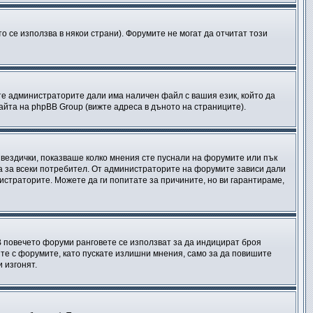
о се използва в някои страни). Форумите не могат да отчитат този
те администраторите дали има наличен файл с вашия език, който да
йта на phpBB Group (вижте адреса в дъното на страниците).
 звездички, показваше колко мнения сте пуснали на форумите или пък
чна за всеки потребител. От администраторите на форумите зависи дали
нистраторите. Можете да ги попитате за причините, но ви гарантираме,
 В повечето форуми ранговете се използват за да индицират броя
те с форумите, като пускате излишни мнения, само за да повишите
 изгонят.