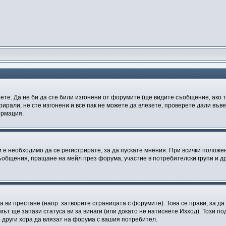
зете. Да не би да сте били изгонени от форумите (ще видите съобщение, ако т
рирали, не сте изгонени и все пак не можете да влезете, проверете дали въ
ормация.
е необходимо да се регистрирате, за да пускате мнения. При всички положе
съобщения, пращане на мейл през форума, участие в потребителски групи и д
а ви престане (напр. затворите страницата с форумите). Това се прави, за да
мът ще запази статуса ви за винаги (или докато не натиснете Изход). Този по
о други хора да влязат на форума с вашия потребител.