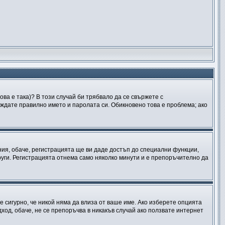
ова е така)? В този случай би трябвало да се свържете с
веждате правилно името и паролата си. Обикновено това е проблема; ако
ния, обаче, регистрацията ще ви даде достъп до специални функции,
руги. Регистрацията отнема само няколко минути и е препоръчително да
 е сигурно, че никой няма да влиза от ваше име. Ако изберете опцията
дход, обаче, не се препоръчва в никакъв случай ако ползвате интернет