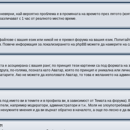
а невярни, най-вероятно проблема е в промяната на времето през лятото (коят
различават с 1 час от реалното местно време.
файлове с вашия език или никой не е превел форума на вашия език. Попитай
ъв. Повече информация за локализирането на phpBB можете да намерите на са
ата е асоциирана с вашия ранг; по принцип тези картинки са под формата на
 друга, по-голяма, позната като Аватар, която по принцип е уникална или ли
ватарите. Ако не можете да използвате Аватар, то това е желанието на адми
а под името ви в темите и в профила ви, в зависимост от Темата на форума).
ители, например модератори, администратори и т.н.. Моля не злоупотребявай
ненужните мнения и да ви върнат обратно в началото, а още по-лесно е да ви
?!