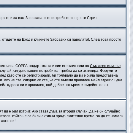
орите и за вас. За останалите потребители ще сте Скрит.
л, отидете на Вход и кликнете
Забравих си паролата!
. След това просто
е включена COPPA-поддръжката и вие сте кликнали на
Съгласен съм със
 случай, сигурно вашия потребител трябва да се активира. Форумите
лед като сте се регистрирали, би трябвало да ви е била представена
 Ако не сте, сигурни ли сте, че сте въвели правилен мейл адрес? Една
мейл адреса ви е правилен, най-добре потърсете съдействие от
 ви е бил изтрит. Ако става дума за втория случай, да не би случайно
тели, който не са били активни продължително време, за да се намали
-активни!