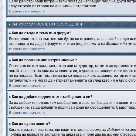
Само регистрирани потребители могат да изпращат мейл на други потре
злоупотреба от страна на анонимни потребители.
Върнете се в началото
ВЪПРОСИ ЗА ПИСАНЕТО НА СЪОБЩЕНИЯ
» Как да създам тема във форум?
Лесно, кликнете на съответния бутон на страницата на някой форум или
страницата на даден форум или тема (под формата на
Можете
да пуск
Върнете се в началото
» Как да променя или изтрия мнение?
Освен ако не сте администратор или модератор, можете да променяте 
някой вече е отговорил на мнението ви, в дъното на мнението ви ще се п
не ви показва. Този текст няма да се показва и ако администратор ил
потребители не могат да изтриват мненията си след като им е било отг
Върнете се в началото
» Как да добавя подпис към съобщенията си?
За да добавите подпис към съобщение, първо трябва да си направите т
съобщение, за да добавите подписа в края на съобщението. Също така,
Върнете се в началото
» Как да пусна анкета?
Когато пускате нова тема, ще видите отделна форма за
Добавяне на ан
Трябва да въведете заглавие на анкетата и поне два възможни отговора