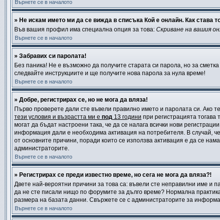
Върнете се в началото
» Не искам името ми да се вижда в списъка Кой е онлайн. Как става т
Във вашия профил има специална опция за това:
Скриване на вашия о
Върнете се в началото
» Забравих си паролата!
Без паника! Не е възможно да получите старата си парола, но за сметка
следвайте инструкциите и ще получите нова парола за нула време!
Върнете се в началото
» Добре, регистрирах се, но не мога да вляза!
Първо проверете дали сте въвели правилно името и паролата си. Ако те
тези условия и възрастта ми е
под
13 години
при регистрацията тогава т
могат да бъдат настроени така, че да се налага всички нови регистраци
информация дали е необходима активация на потребителя. В случай, че 
от основните причини, поради които се използва активация е да се нам
администраторите.
Върнете се в началото
» Регистрирах се преди известно време, но сега не мога да вляза?!
Двете най-вероятни причини за това са: въвели сте неправилни име и па
да не сте писали нищо по форумите за дълго време? Нормална практик
размера на базата данни. Свържете се с администраторите за информац
Върнете се в началото