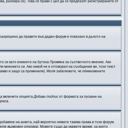
, разбира се). Това се прави с цел да се предпазят регистрираните от
е разрешено да правите във даден форум е показано в дъното на
о си като кликнете на бутона
Промяна
за съответното мнение. Ако
ли мнението си. Ако никой не е отговорил на съобщение ви, този текст
какво и защо са променили). Моля забележете, че обикновените
 да включите опцията
Добави подпис
от формата за пускане на
дписа.
обавяне на анкета, най-вероятно нямате такива права в този форум.
ете възможен отговор
. Можете също да укажете време, за което