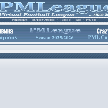
Регистрация
•
Въпроси/Отговори
•
Търсене
•
Влез
•
PML site