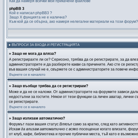
Как да намеря всички мой прикачени файлове
phpBB 3
Кой е написал phpBB3 ?
Защо X фунцията не е налична?
Към кой да се обърна, ако намеря нелегални материали на този форум?
ВЪПРОСИ ЗА ВХОДА И РЕГИСТРАЦИЯТА
» Защо не мога да вляза?
А регистрирахте ли се? Сериозно, трябва да се регистрирате, за да вле
администраторите и да разберете какви са причините. Ако сте се регист
във вашия случай не е, свържете се с администраторите за повече инф
Върнете се в началото
» Защо въобще трябва да се регистрирам?
Може и да не се наложи. От администраторите на форумите зависи дали 
недостъпни за гостите. Някои от тези функции са личен аватар, лични 
се регистрирате.
Върнете се в началото
» Защо излизам автоматично?
Форумът пази вашия статус
Влязъл
само за кратко, след като активностт
Искам да влизам автоматично с всяко посещение
когато влизате, фору
от клуб, кафе, библиотека и прочие публични места, тъй като е възможн