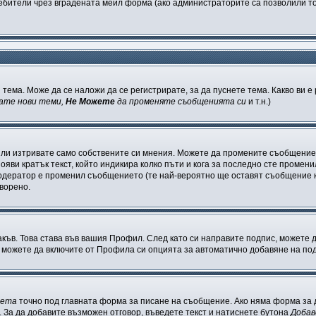
бители чрез вградената мейл форма (ако администраторите са позволили това
 тема. Може да се наложи да се регистрирате, за да пуснете тема. Какво ви 
ате нови теми,
Не Можете
да променяте съобщенията си
и т.н.)
или изтривате само собствените си мнения. Можете да промените съобщениет
ояви кратък текст, който индикира колко пъти и кога за последно сте промени
и модератор е променил съобщението (те най-вероятно ще оставят съобщение 
оворено.
акъв. Това става във вашия Профил. След като си направите подпис, можете
 можете да включите от Профила си опцията за автоматично добавяне на по
кета
точно под главната форма за писане на съобщение. Ако няма форма за д
. За да добавите възможен отговор, въведете текст и натиснете бутона
Добав