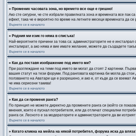
» Промених часовата зона, но времето все още е грешно!
Ако сте сигурни, че сте избрали правилната зона и времената все пак с
ефект, така че е вероятно по време на летните месеци времената да се 
Върнете се в началото
» Родния ми език го няма в списъка!
Най-вероятните причини за това са: администраторите не е инсталрал 
инсталират, а ако няма и вие имате желание, можете да създадете так
Върнете се в началото
» Как да поставя изображение под името ми?
При разглеждане на теми под името ви могат да стоят 2 картинки. Първ
вашия статут на тези форуми. Под ранговата картинка би могла да стои
ползването на Аватари ще е разрешено, и ако е, от къде да се вземат А
че има сериозни такива!
Върнете се в началото
» Как да си променя ранга?
По принцип не можете директно да промените ранга си (който се показв
мнения, които е пуснал потребителя, или да отличат специални потреб
ранга си. Лесното е за модераторите и администраторите да ви изтрият 
Върнете се в началото
» Когато кликна на мейла на някой потребител, форума иска да вляза