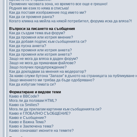
Промених часовата зона, но времето все още е грешно!
Родния ми език го няма в списъка!
Как да поставя изображение под името ми?
Как да си променя ранга?
Когато кликна на мейла на някой потребител, форума иска да вляза?!
Въпроси за писането на съобщения
Как да създам тема във форум?
Как да променя или изтрия мнение?
Как да добавя подпис към съобщенията си?
Как да пусна анкета?
Как да променя или изтрия анкета?
Как да променя или изтрия анкета?
Защо не мога да вляза в даден форум?
Защо не мога да прикачвам файлове?
Защо получих предупреждение?
Как да докладвам за мнения на модератор?
За какво служи бутона “Запази” в дъното на страницата за публикуване
Защо мнението ми трябва да бъде одобрявано?
Как да избутам темата си?
Форматиране и видове теми
Какво е BBCode?
Мога ли да ползвам HTML?
Какво са Smilies?
Мога ли да прилагам картинки към съобщенията си?
Какво е ГЛОБАЛНО СЪОБЩЕНИЕ?
Какво е Съобщение?
Какво е Важна Тема?
Какво е Заключена тема?
Какво означават иконите на темите?