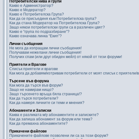
Потребителски нива и групи
Какво е Администратор?
Какво е Модератор?
Какво е Потребителска Група?
Как да се присъединя към Потребителска група?
Как да стана Модератор на Потребителска Група?
Защо някои потребителски групи са в различен цвят?
Какво е “група по подразбиране”?
Какво означава линка “Екип”?
Лични съобщения
Не мога да изпращам лични съобщения!
Получавам нежелани лични съобщения!
Получих спам (или друг обиден мейл) от някой от тези форуми!
Приятели и Врагове
Списък приятели и врагове
Как мога да добавям/изтривам потребители от моят списък с приятели/
Търсене във форума
Как мога да търся във форум?
Защо не намирам нищо?
Защо търсенето връща бяла страница!?
Как да търся потребители?
Как да намеря личните си теми и мнения?
Абонаменти и Записки
Каква е разликата м/у абонаментите и записките?
Как да запиша абонамент за форум или тема?
Как да премахна абонаментите?
Прикачени файлове
Прикачените файлове позволени ли са за този форум?