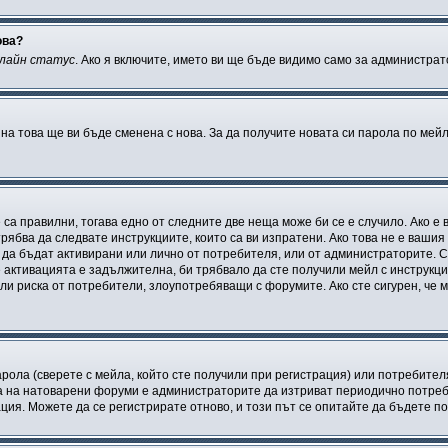
ова?
нлайн статус
. Ако я включите, името ви ще бъде видимо само за администрат
 на това ще ви бъде сменена с нова. За да получите новата си парола по мей
 са правилни, тогава едно от следните две неща може би се е случило. Ако 
рябва да следвате инструкциите, които са ви изпратени. Ако това не е вашия
и да бъдат активирани или лично от потребителя, или от администраторите. С
активацията е задължителна, би трябвало да сте получили мейл с инструкции.
али риска от потребители, злоупотребяващи с форумите. Ако сте сигурен, че 
рола (сверете с мейла, който сте получили при регистрация) или потребителят
а на натоварени форуми е администраторите да изтриват периодично потреби
ия. Можете да се регистрирате отново, и този път се опитайте да бъдете по