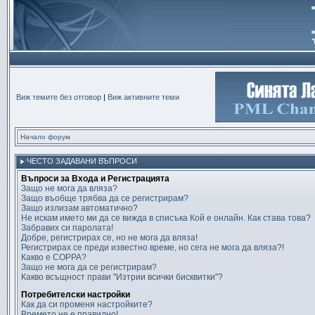
Виж темите без отговор
|
Виж активните теми
Начало форум
ЧЕСТО ЗАДАВАНИ ВЪПРОСИ
Въпроси за Входа и Регистрацията
Защо не мога да вляза?
Защо въобще трябва да се регистрирам?
Защо излизам автоматично?
Не искам името ми да се вижда в списъка Кой е онлайн. Как става това?
Забравих си паролата!
Добре, регистрирах се, но не мога да вляза!
Регистрирах се преди известно време, но сега не мога да вляза?!
Какво е COPPA?
Защо не мога да се регистрирам?
Какво всъщност прави "Изтрии всички бисквитки"?
Потребителски настройки
Как да си променя настройките?
Времето не е правилно!