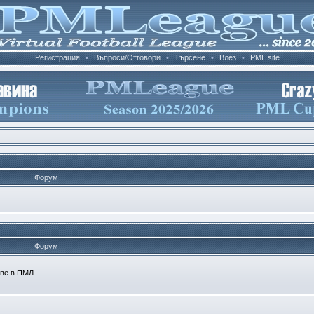
Регистрация
•
Въпроси/Отговори
•
Търсене
•
Влез
•
PML site
Форум
Форум
ове в ПМЛ