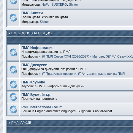
Модератори:
NuFc
,
SUBXERO
,
Shifter
ПМЛ Анкети
Гол на кръга. Избивка на кръга.
Модератор:
Shifter
ПМЛ -ОСНОВНА СЕКЦИЯ-
ПМЛ Информация
Информационна секция на ПМЛ
Под форуми:
ПМЛ Сезон ХXVI (2026/2027) - Мачове
,
ПМЛ Сезон ХXVI
ПМЛ Дискусии
Общ форум за дискусии, свързани с ПМЛ
Под форуми:
Правилник-промени
,
Актуален правилник на ПМЛ
ПМЛ Клубове
Клубове в ПМЛ - информация и дискусии
ПМЛ Букмейкър
Прогнози на прогнозите
PML International Forum
Forum in English and other languages. Bulgarian is not allowed!
ПМЛ -АРХИВ-