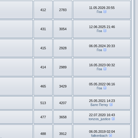
11.05.2026 20:55
412
2783
Гоа
12.06.2025 21:46
431
3054
Гоа
06.05.2024 20:33
415
2928
Гоа
16.05.2023 00:32
414
2989
Гоа
05.05.2022 06:16
465
3429
Гоа
25.05.2021 14:23
513
4207
Бате Петку
22.07.2020 16:43
477
3658
tonzos_justice
06.05.2019 02:04
488
3912
falkenbach