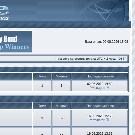
Дата и час: 09.08.2026 15:08
Часовете са според зоната UTC + 2 часа [
DST
]
Теми
Мнения
Последно мнение
02.06.2012 14:39
1
1
PMLeague
Теми
Мнения
Последно мнение
16.05.2026 15:55
9
82
terminator
19.05.2026 13:35