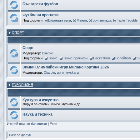
Български футбол
Футболни прогнози
Под форуми:
Бирената лига
,
Мания
,
Британиада
,
Table Trouble
,
СПОРТ
Спорт
Модератор:
Diavolo
Под форуми:
Тенис
,
Тенис прогнози
,
Баскетбол
,
Волейбол
,
Зи
Зимни Олимпийски Игри Милано Кортина 2026
Модератори:
Diavolo
,
goro_levskara
ГОВОРИЛНЯ
Култура и изкуство
Форум за филми, книги, музика и др.
Наука и техника
Изтрий всички бисквитки
|
Екип
Начало форум