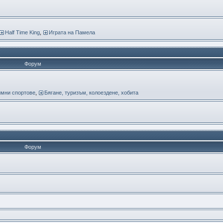
Half Time King
,
Играта на Памела
Форум
мни спортове
,
Бягане, туризъм, колоездене, хобита
Форум