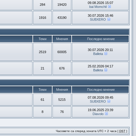
09.08.2026 15:07
284
19420
bai Momchil
30.07.2026 15:46
1916
43190
SUBXERO
Теми
Мнения
Последно мнение
30.07.2026 20:11
2519
60005
Balleta
25.02.2026 04:17
21
676
Balleta
Теми
Мнения
Последно мнение
07.08.2026 09:45
61
5215
SUBXERO
19.06.2025 23:39
8
76
Diavolo
Часовете са според зоната UTC + 2 часа [
DST
]