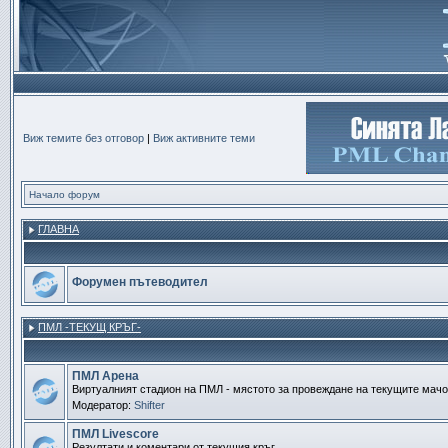
Виж темите без отговор
|
Виж активните теми
Начало форум
ГЛАВНА
Форумен пътеводител
ПМЛ -ТЕКУЩ КРЪГ-
ПМЛ Арена
Виртуалният стадион на ПМЛ - мястото за провеждане на текущите мач
Модератор:
Shifter
ПМЛ Livescore
Резултати и коментари от текущия кръг