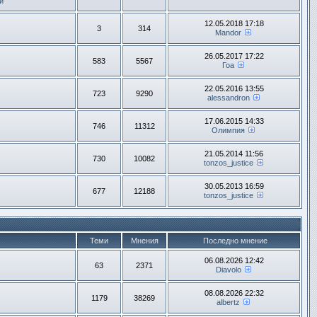
и
12.05.2018 17:18
3
314
Mandor
26.05.2017 17:22
583
5567
Гоа
22.05.2016 13:55
723
9290
alessandron
17.06.2015 14:33
746
11312
Олимпия
21.05.2014 11:56
730
10082
tonzos_justice
30.05.2013 16:59
677
12188
tonzos_justice
Теми
Мнения
Последно мнение
06.08.2026 12:42
63
2371
Diavolo
08.08.2026 22:32
1179
38269
albertz