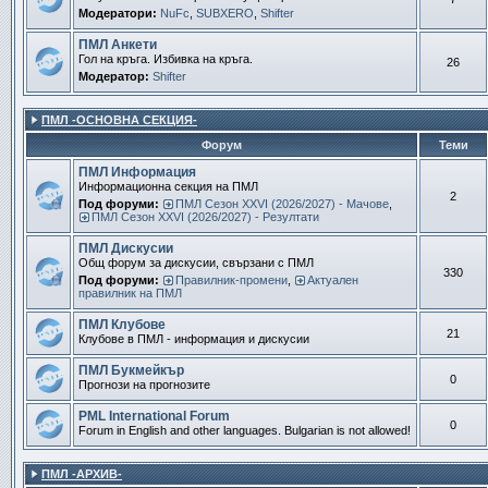
Модератори:
NuFc
,
SUBXERO
,
Shifter
ПМЛ Анкети
Гол на кръга. Избивка на кръга.
26
Модератор:
Shifter
ПМЛ -ОСНОВНА СЕКЦИЯ-
Форум
Теми
ПМЛ Информация
Информационна секция на ПМЛ
2
Под форуми:
ПМЛ Сезон ХXVI (2026/2027) - Мачове
,
ПМЛ Сезон ХXVI (2026/2027) - Резултати
ПМЛ Дискусии
Общ форум за дискусии, свързани с ПМЛ
330
Под форуми:
Правилник-промени
,
Актуален
правилник на ПМЛ
ПМЛ Клубове
21
Клубове в ПМЛ - информация и дискусии
ПМЛ Букмейкър
0
Прогнози на прогнозите
PML International Forum
0
Forum in English and other languages. Bulgarian is not allowed!
ПМЛ -АРХИВ-