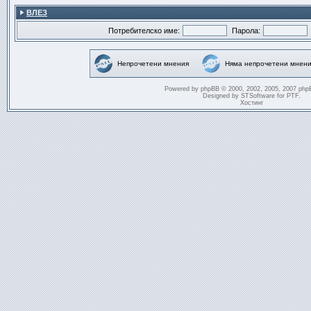
ВЛЕЗ
Потребителско име:
Парола:
Непрочетени мнения
Няма непрочетени мнени
Powered by
phpBB
© 2000, 2002, 2005, 2007 php
Designed by
STSoftware
for
PTF
.
Хостинг