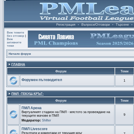
Регистрация
•
Въпроси/Отговори
•
Търсене
•
Виж темите
без отговор
|
Виж
активните
теми
Начало форум
ГЛАВНА
Форум
Теми
Форумен пътеводител
1
ПМЛ -ТЕКУЩ КРЪГ-
Форум
Теми
ПМЛ Арена
Виртуалният стадион на ПМЛ - мястото за провеждане на
9
текущите мачове в ПМЛ
Модератор:
Shifter
ПМЛ Livescore
Резултати и коментари от текущия кръг
7