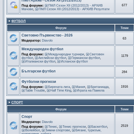
ПМЛ Архив - Сезон ХІІ (2012/2013)
677
Под форуми:
ПМЛ Сезон ХІІ (2012/2013) - АРХИВ
Мачове
,
ПМЛ Сезон ХІІ (2012/2013) - АРХИВ Резултати
ФУТБОЛ
Форум
Теми
Световно Първенство - 2026
63
Модератор:
Diavolo
Международен футбол
Под форуми:
Международни турнири
,
Световен
1179
футбол
,
Английски футбол
,
Германски футбол
,
Италиански футбол
,
Испански футбол
Български футбол
284
Футболни прогнози
1916
Под форуми:
Бирената лига
,
Мания
,
Британиада
,
Table Trouble
,
Half Time King
,
Играта на Памела
СПОРТ
Форум
Теми
Спорт
Модератор:
Diavolo
2519
Под форуми:
Тенис
,
Тенис прогнози
,
Баскетбол
,
Волейбол
,
Зимни спортове
,
Бягане, туризъм,
колоездене, хобита