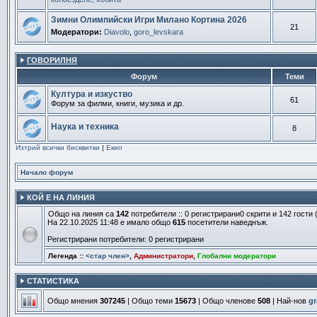
Зимни Олимпийски Игри Милано Кортина 2026
21
Модератори:
Diavolo
,
goro_levskara
ГОВОРИЛНЯ
Форум
Теми
Култура и изкуство
61
Форум за филми, книги, музика и др.
Наука и техника
8
Изтрий всички бисквитки
|
Екип
Начало форум
КОЙ Е НА ЛИНИЯ
Общо на линия са
142
потребители :: 0 регистрирани0 скрити и 142 гост
На 22.10.2025 11:48 е имало общо
615
посетители наведнъж.
Регистрирани потребители: 0 регистрирани
Легенда ::
<стар член>
,
Администратори
,
Глобални модератори
СТАТИСТИКА
Общо мнения
307245
| Общо теми
15673
| Общо членове
508
| Най-нов
g