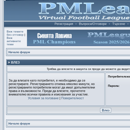
Регистрация
•
Въпроси/Отговори
•
Търсене
•
Виж темите
без отговор
|
Виж
активните
теми
Начало форум
ВЛЕЗ
Трябва да влезете в акаунта си преди да можете да види
Потребителско
За да влизате като потребител, е необходимо да се
регистрирате. Регистрирането отнема няколко минути, но
Парола:
регистрираните потребители могат да имат допълнителни
права и възможности. Преди да влезете, прочетете
внимателно всички правила и изисквания за участие.
Условия за ползване
|
Поверителност
Начало форум