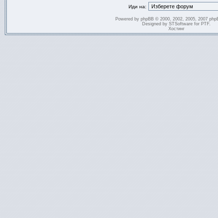
Иди на:
Powered by
phpBB
© 2000, 2002, 2005, 2007 php
Designed by
STSoftware
for
PTF
.
Хостинг