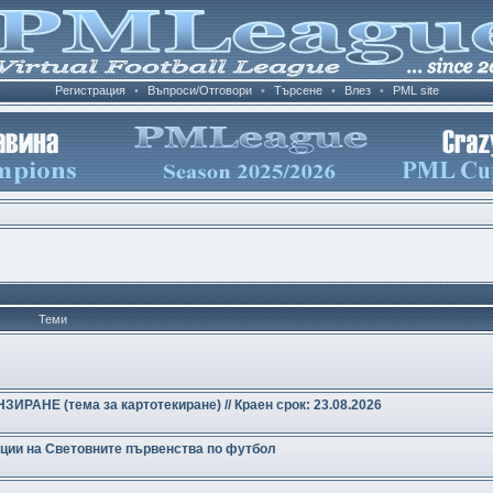
Регистрация
•
Въпроси/Отговори
•
Търсене
•
Влез
•
PML site
Теми
РАНЕ (тема за картотекиране) // Краен срок: 23.08.2026
нции на Световните първенства по футбол