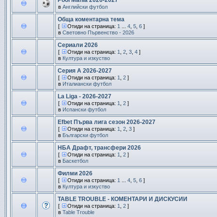
Pool Mania 2026-2027
в
Английски футбол
Обща коментарна тема
[
Отиди на страница:
1
...
4
,
5
,
6
]
в
Световно Първенство - 2026
Сериали 2026
[
Отиди на страница:
1
,
2
,
3
,
4
]
в
Култура и изкуство
Серия А 2026-2027
[
Отиди на страница:
1
,
2
]
в
Италиански футбол
La Liga - 2026-2027
[
Отиди на страница:
1
,
2
]
в
Испански футбол
Efbet Първа лига сезон 2026-2027
[
Отиди на страница:
1
,
2
,
3
]
в
Български футбол
НБА Драфт, трансфери 2026
[
Отиди на страница:
1
,
2
]
в
Баскетбол
Филми 2026
[
Отиди на страница:
1
...
4
,
5
,
6
]
в
Култура и изкуство
TABLE TROUBLE - КОМЕНТАРИ И ДИСКУСИИ
[
Отиди на страница:
1
,
2
]
в
Table Trouble