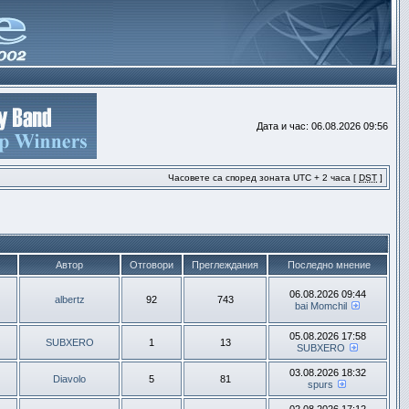
Дата и час: 06.08.2026 09:56
Часовете са според зоната UTC + 2 часа [
DST
]
Автор
Отговори
Преглеждания
Последно мнение
06.08.2026 09:44
albertz
92
743
bai Momchil
05.08.2026 17:58
SUBXERO
1
13
SUBXERO
03.08.2026 18:32
Diavolo
5
81
spurs