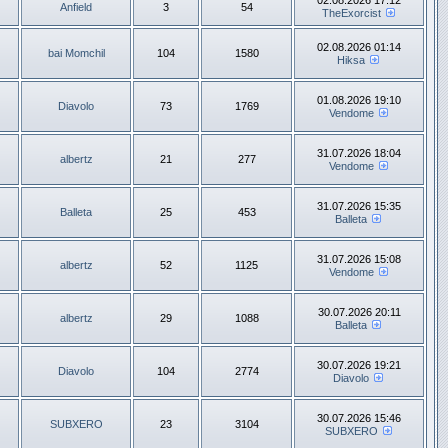
02.08.2026 17:12
Anfield
3
54
TheExorcist
02.08.2026 01:14
bai Momchil
104
1580
Hiksa
01.08.2026 19:10
Diavolo
73
1769
Vendome
31.07.2026 18:04
albertz
21
277
Vendome
31.07.2026 15:35
Balleta
25
453
Balleta
31.07.2026 15:08
albertz
52
1125
Vendome
30.07.2026 20:11
albertz
29
1088
Balleta
30.07.2026 19:21
Diavolo
104
2774
Diavolo
30.07.2026 15:46
SUBXERO
23
3104
SUBXERO