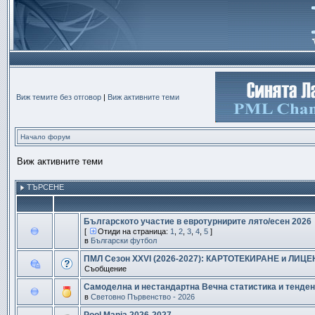
Виж темите без отговор
|
Виж активните теми
Начало форум
Виж активните теми
ТЪРСЕНЕ
Българското участие в евротурнирите лято/есен 2026
[
Отиди на страница:
1
,
2
,
3
,
4
,
5
]
в
Български футбол
ПМЛ Сезон XXVI (2026-2027): КАРТОТЕКИРАНЕ и ЛИЦЕНЗИ
Съобщение
Самоделна и нестандартна Вечна статистика и тенде
в
Световно Първенство - 2026