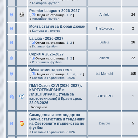
в
Български футбол
Premier League ● 2026-2027
Anfield
24
[
Отиди на страница:
1
,
2
]
в
Английски футбол
Моята статия за Дюран Дюран
TheExorcist
2
в
Култура и изкуство
La Liga - 2026-2027
Balleta
26
[
Отиди на страница:
1
,
2
]
в
Испански футбол
Серия А 2026-2027
albertz
22
[
Отиди на страница:
1
,
2
]
в
Италиански футбол
Обща коментарна тема
bai Momchil
105
[
Отиди на страница:
1
...
4
,
5
,
6
]
в
Световно Първенство - 2026
ПМЛ Сезон XXVI (2026-2027):
КАРТОТЕКИРАНЕ и
ЛИЦЕНЗИРАНЕ (тема за
SUBXERO
1
картотекиране) // Краен срок:
23.08.2026
Съобщение
Самоделна и нестандартна
Вечна статистика и тенденции
на Световните първенства по
Diavolo
5
футбол
в
Световно Първенство - 2026