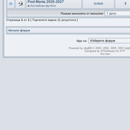
Pool Mania 2026-2027
Anfield
3
в
Английски футбол
Покажи мненията от миналия:
Страница
1
от
1
[ Търсенето върна 11 резултата ]
Начало форум
Иди на:
Powered by
phpBB
© 2000, 2002, 2005, 2007 php
Designed by
STSoftware
for
PTF
.
Хостинг