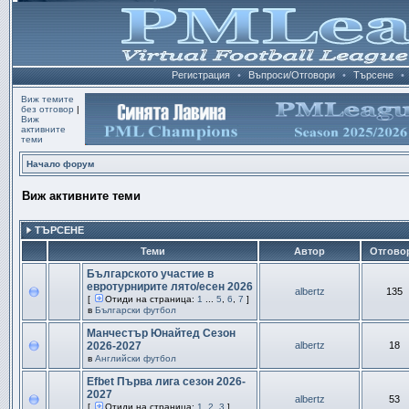
Регистрация
•
Въпроси/Отговори
•
Търсене
•
Виж темите
без отговор
|
Виж
активните
теми
Начало форум
Виж активните теми
ТЪРСЕНЕ
Теми
Автор
Отгово
Българското участие в
евротурнирите лято/есен 2026
albertz
135
[
Отиди на страница:
1
...
5
,
6
,
7
]
в
Български футбол
Манчестър Юнайтед Сезон
2026-2027
albertz
18
в
Английски футбол
Efbet Първа лига сезон 2026-
2027
albertz
53
[
Отиди на страница:
1
,
2
,
3
]