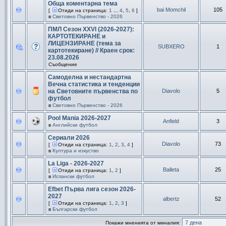
Обща коментарна тема
bai Momchil
105
[
Отиди на страница:
1
...
4
,
5
,
6
]
в
Световно Първенство - 2026
ПМЛ Сезон XXVI (2026-2027):
КАРТОТЕКИРАНЕ и
ЛИЦЕНЗИРАНЕ (тема за
SUBXERO
1
картотекиране) // Краен срок:
23.08.2026
Съобщение
Самоделна и нестандартна
Вечна статистика и тенденции
на Световните първенства по
Diavolo
5
футбол
в
Световно Първенство - 2026
Pool Mania 2026-2027
Anfield
3
в
Английски футбол
Сериали 2026
Diavolo
73
[
Отиди на страница:
1
,
2
,
3
,
4
]
в
Култура и изкуство
La Liga - 2026-2027
Balleta
25
[
Отиди на страница:
1
,
2
]
в
Испански футбол
Efbet Първа лига сезон 2026-
2027
albertz
52
[
Отиди на страница:
1
,
2
,
3
]
в
Български футбол
Покажи мненията от миналия: