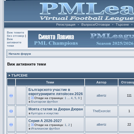
Регистрация
•
Въпроси/Отговори
•
Търсене
•
Виж темите
без отговор
|
Виж
активните
теми
Начало форум
Виж активните теми
ТЪРСЕНЕ
Теми
Автор
Отгово
Българското участие в
евротурнирите лято/есен 2026
albertz
111
[
Отиди на страница:
1
...
4
,
5
,
6
]
в
Български футбол
Моята статия за Дюран Дюран
TheExorcist
1
в
Култура и изкуство
Серия А 2026-2027
albertz
22
[
Отиди на страница:
1
,
2
]
в
Италиански футбол