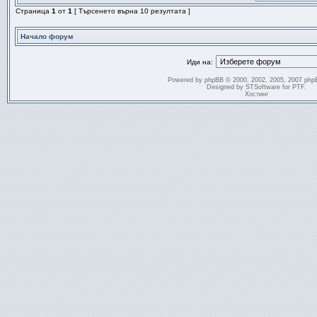
Страница
1
от
1
[ Търсенето върна 10 резултата ]
Начало форум
Иди на:
Powered by
phpBB
© 2000, 2002, 2005, 2007 php
Designed by
STSoftware
for
PTF
.
Хостинг