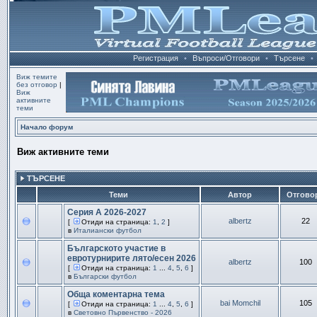
Регистрация
•
Въпроси/Отговори
•
Търсене
•
Виж темите
без отговор
|
Виж
активните
теми
Начало форум
Виж активните теми
ТЪРСЕНЕ
Теми
Автор
Отгово
Серия А 2026-2027
albertz
22
[
Отиди на страница:
1
,
2
]
в
Италиански футбол
Българското участие в
евротурнирите лято/есен 2026
albertz
100
[
Отиди на страница:
1
...
4
,
5
,
6
]
в
Български футбол
Обща коментарна тема
bai Momchil
105
[
Отиди на страница:
1
...
4
,
5
,
6
]
в
Световно Първенство - 2026