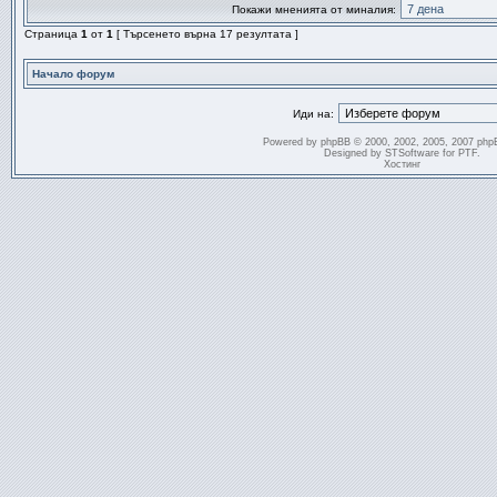
Покажи мненията от миналия:
Страница
1
от
1
[ Търсенето върна 17 резултата ]
Начало форум
Иди на:
Powered by
phpBB
© 2000, 2002, 2005, 2007 php
Designed by
STSoftware
for
PTF
.
Хостинг