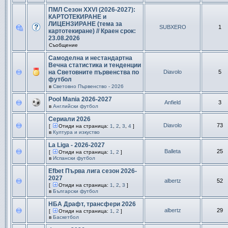
ПМЛ Сезон XXVI (2026-2027):
КАРТОТЕКИРАНЕ и
ЛИЦЕНЗИРАНЕ (тема за
SUBXERO
1
картотекиране) // Краен срок:
23.08.2026
Съобщение
Самоделна и нестандартна
Вечна статистика и тенденции
на Световните първенства по
Diavolo
5
футбол
в
Световно Първенство - 2026
Pool Mania 2026-2027
Anfield
3
в
Английски футбол
Сериали 2026
Diavolo
73
[
Отиди на страница:
1
,
2
,
3
,
4
]
в
Култура и изкуство
La Liga - 2026-2027
Balleta
25
[
Отиди на страница:
1
,
2
]
в
Испански футбол
Efbet Първа лига сезон 2026-
2027
albertz
52
[
Отиди на страница:
1
,
2
,
3
]
в
Български футбол
НБА Драфт, трансфери 2026
albertz
29
[
Отиди на страница:
1
,
2
]
в
Баскетбол