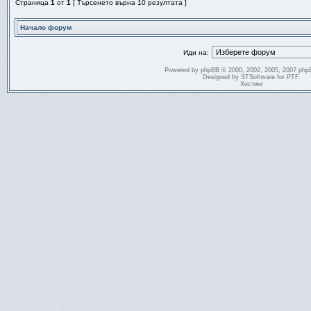
Страница
1
от
1
[ Търсенето върна 10 резултата ]
Начало форум
Иди на:
Powered by
phpBB
© 2000, 2002, 2005, 2007 php
Designed by
STSoftware
for
PTF
.
Хостинг