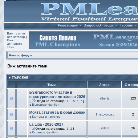
Регистрация
•
Въпроси/Отговори
•
Търсене
•
Виж темите
без отговор
|
Виж
активните
теми
Начало форум
Виж активните теми
ТЪРСЕНЕ
Теми
Автор
Отгово
Българското участие в
евротурнирите лято/есен 2026
albertz
123
[
Отиди на страница:
1
...
5
,
6
,
7
]
в
Български футбол
Моята статия за Дюран Дюран
TheExorcist
2
в
Култура и изкуство
La Liga - 2026-2027
Balleta
26
[
Отиди на страница:
1
,
2
]
в
Испански футбол