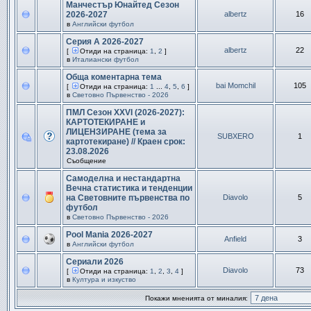
Манчестър Юнайтед Сезон
2026-2027
albertz
16
в
Английски футбол
Серия А 2026-2027
albertz
22
[
Отиди на страница:
1
,
2
]
в
Италиански футбол
Обща коментарна тема
bai Momchil
105
[
Отиди на страница:
1
...
4
,
5
,
6
]
в
Световно Първенство - 2026
ПМЛ Сезон XXVI (2026-2027):
КАРТОТЕКИРАНЕ и
ЛИЦЕНЗИРАНЕ (тема за
SUBXERO
1
картотекиране) // Краен срок:
23.08.2026
Съобщение
Самоделна и нестандартна
Вечна статистика и тенденции
на Световните първенства по
Diavolo
5
футбол
в
Световно Първенство - 2026
Pool Mania 2026-2027
Anfield
3
в
Английски футбол
Сериали 2026
Diavolo
73
[
Отиди на страница:
1
,
2
,
3
,
4
]
в
Култура и изкуство
Покажи мненията от миналия: