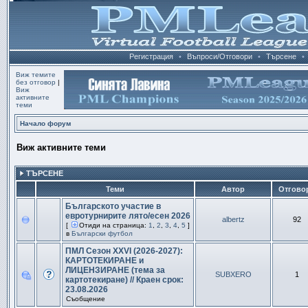
Регистрация
•
Въпроси/Отговори
•
Търсене
•
Виж темите
без отговор
|
Виж
активните
теми
Начало форум
Виж активните теми
ТЪРСЕНЕ
Теми
Автор
Отгово
Българското участие в
евротурнирите лято/есен 2026
albertz
92
[
Отиди на страница:
1
,
2
,
3
,
4
,
5
]
в
Български футбол
ПМЛ Сезон XXVI (2026-2027):
КАРТОТЕКИРАНЕ и
ЛИЦЕНЗИРАНЕ (тема за
SUBXERO
1
картотекиране) // Краен срок:
23.08.2026
Съобщение