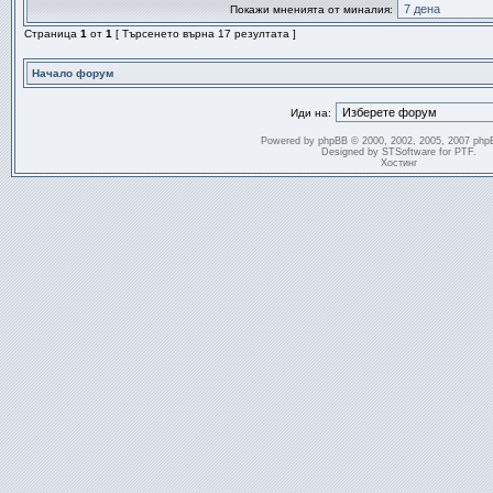
Покажи мненията от миналия:
Страница
1
от
1
[ Търсенето върна 17 резултата ]
Начало форум
Иди на:
Powered by
phpBB
© 2000, 2002, 2005, 2007 php
Designed by
STSoftware
for
PTF
.
Хостинг