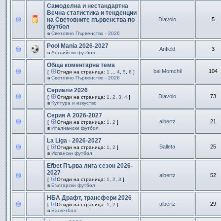
Самоделна и нестандартна
Вечна статистика и тенденции
на Световните първенства по
Diavolo
5
футбол
в
Световно Първенство - 2026
Pool Mania 2026-2027
Anfield
3
в
Английски футбол
Обща коментарна тема
bai Momchil
104
[
Отиди на страница:
1
...
4
,
5
,
6
]
в
Световно Първенство - 2026
Сериали 2026
Diavolo
73
[
Отиди на страница:
1
,
2
,
3
,
4
]
в
Култура и изкуство
Серия А 2026-2027
albertz
21
[
Отиди на страница:
1
,
2
]
в
Италиански футбол
La Liga - 2026-2027
Balleta
25
[
Отиди на страница:
1
,
2
]
в
Испански футбол
Efbet Първа лига сезон 2026-
2027
albertz
52
[
Отиди на страница:
1
,
2
,
3
]
в
Български футбол
НБА Драфт, трансфери 2026
albertz
29
[
Отиди на страница:
1
,
2
]
в
Баскетбол