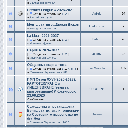
в
Български футбол
Premier League ● 2026-2027
Anfield
24
[
Отиди на страница:
1
,
2
]
в
Английски футбол
Моята статия за Дюран Дюран
TheExorcist
2
в
Култура и изкуство
La Liga - 2026-2027
Balleta
26
[
Отиди на страница:
1
,
2
]
в
Испански футбол
Серия А 2026-2027
albertz
22
[
Отиди на страница:
1
,
2
]
в
Италиански футбол
Обща коментарна тема
bai Momchil
105
[
Отиди на страница:
1
...
4
,
5
,
6
]
в
Световно Първенство - 2026
ПМЛ Сезон XXVI (2026-2027):
КАРТОТЕКИРАНЕ и
ЛИЦЕНЗИРАНЕ (тема за
SUBXERO
1
картотекиране) // Краен срок:
23.08.2026
Съобщение
Самоделна и нестандартна
Вечна статистика и тенденции
на Световните първенства по
Diavolo
5
футбол
в
Световно Първенство - 2026