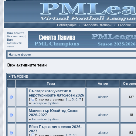
Регистрация
•
Въпроси/Отговори
•
Търсене
•
Виж темите
без отговор
|
Виж
активните
теми
Начало форум
Виж активните теми
ТЪРСЕНЕ
Теми
Автор
Отгово
Българското участие в
евротурнирите лято/есен 2026
albertz
137
[
Отиди на страница:
1
...
5
,
6
,
7
]
в
Български футбол
Манчестър Юнайтед Сезон
2026-2027
albertz
18
в
Английски футбол
Efbet Първа лига сезон 2026-
2027
albertz
53
[
Отиди на страница:
1
,
2
,
3
]