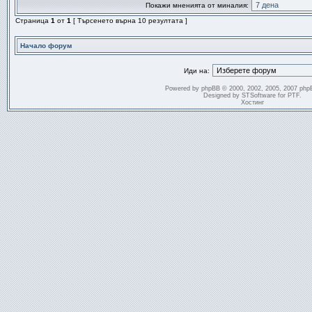
Покажи мненията от миналия:
Страница
1
от
1
[ Търсенето върна 10 резултата ]
Начало форум
Иди на:
Powered by
phpBB
© 2000, 2002, 2005, 2007 php
Designed by
STSoftware
for
PTF
.
Хостинг