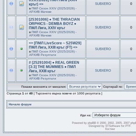
03.05.2026] ПМЛ Лига (XXIV
SUBXERO
0
кръг) <>
в
ПМЛ Сезон ХXIV (2025/2026) -
АРХИВ Мачове
[25301006] ● THE THRACIAN
ORPHICS - DEMBA BOYZ ●
SUBXERO
0
ПМЛ Лига, XXIV кръг
в
ПМЛ Сезон ХXIV (2025/2026) -
АРХИВ Мачове
<> [ПМЛ LiveScore ~ S25W29]
ПМЛ Лига, XXIII кръг (FT) <>
SUBXERO
0
в
ПМЛ Сезон ХXIV (2025/2026) -
АРХИВ Резултати
# [25291004] ● REAL GREEN
[3:3] THE MUMMIES ● ПМЛ
SUBXERO
0
Лига, XXIII кръг
в
ПМЛ Сезон ХXIV (2025/2026) -
АРХИВ Резултати
Покажи мненията от миналия:
Сортирай по:
Страница
1
от
40
[ Търсенето върна повече от 1000 резултата ]
Начало форум
Иди на:
Powered by
phpBB
© 2000, 2002, 2005, 2007 php
Designed by
STSoftware
for
PTF
.
Хостинг