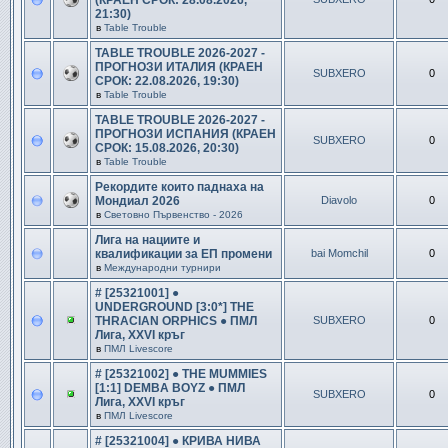
(КРАЕН СРОК: 28.08.2026,
21:30)
в
Table Trouble
TABLE TROUBLE 2026-2027 -
ПРОГНОЗИ ИТАЛИЯ (КРАЕН
SUBXERO
0
СРОК: 22.08.2026, 19:30)
в
Table Trouble
TABLE TROUBLE 2026-2027 -
ПРОГНОЗИ ИСПАНИЯ (КРАЕН
SUBXERO
0
СРОК: 15.08.2026, 20:30)
в
Table Trouble
Рекордите които паднаха на
Мондиал 2026
Diavolo
0
в
Световно Първенство - 2026
Лига на нациите и
квалификации за ЕП промени
bai Momchil
0
в
Международни турнири
# [25321001] ●
UNDERGROUND [3:0*] THE
THRACIAN ORPHICS ● ПМЛ
SUBXERO
0
Лига, XXVI кръг
в
ПМЛ Livescore
# [25321002] ● THE MUMMIES
[1:1] DEMBA BOYZ ● ПМЛ
SUBXERO
0
Лига, XXVI кръг
в
ПМЛ Livescore
# [25321004] ● КРИВА НИВА