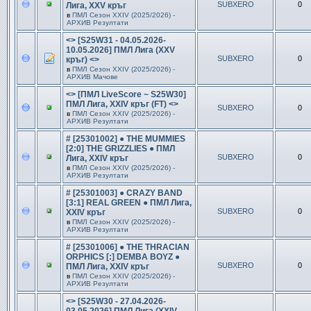
SUBXERO
0
Лига, XXV кръг
в
ПМЛ Сезон ХXIV (2025/2026) -
АРХИВ Резултати
<> [S25W31 - 04.05.2026-
10.05.2026] ПМЛ Лига (XXV
SUBXERO
0
кръг) <>
в
ПМЛ Сезон ХXIV (2025/2026) -
АРХИВ Мачове
<> [ПМЛ LiveScore ~ S25W30]
ПМЛ Лига, XXIV кръг (FT) <>
SUBXERO
0
в
ПМЛ Сезон ХXIV (2025/2026) -
АРХИВ Резултати
# [25301002] ● THE MUMMIES
[2:0] THE GRIZZLIES ● ПМЛ
SUBXERO
0
Лига, XXIV кръг
в
ПМЛ Сезон ХXIV (2025/2026) -
АРХИВ Резултати
# [25301003] ● CRAZY BAND
[3:1] REAL GREEN ● ПМЛ Лига,
SUBXERO
0
XXIV кръг
в
ПМЛ Сезон ХXIV (2025/2026) -
АРХИВ Резултати
# [25301006] ● THE THRACIAN
ORPHICS [:] DEMBA BOYZ ●
SUBXERO
0
ПМЛ Лига, XXIV кръг
в
ПМЛ Сезон ХXIV (2025/2026) -
АРХИВ Резултати
<> [S25W30 - 27.04.2026-