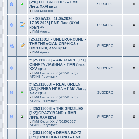
[2:0] THE GRIZZLIES ● ПМЛ
SUBXERO
0
Лига, XXVI кръг
в
ПМЛ Livescore
<> [S25W32 - 11.05.2026-
17.05.2026] ПМЛ Лига (XXVI
SUBXERO
0
кръг) <>
в
ПМЛ Арена
[25321001] ● UNDERGROUND -
THE THRACIAN ORPHICS ●
SUBXERO
0
ПМЛ Лига, XXVI кръг
в
ПМЛ Арена
# [25311001] ● AIR FORCE [1:3]
СИНЯТА ЛАВИНА ● ПМЛ Лига,
SUBXERO
0
XXV кръг
в
ПМЛ Сезон ХXIV (2025/2026) -
АРХИВ Резултати
# [25311003] ● REAL GREEN
[3:1] КРИВА НИВА ● ПМЛ Лига,
SUBXERO
0
XXV кръг
в
ПМЛ Сезон ХXIV (2025/2026) -
АРХИВ Резултати
# [25311004] ● THE GRIZZLIES
[1:2] CRAZY BAND ● ПМЛ
SUBXERO
0
Лига, XXV кръг
в
ПМЛ Сезон ХXIV (2025/2026) -
АРХИВ Резултати
# [25311006] ● DEMBA BOYZ
[1:1] UNDERGROUND ● ПМЛ