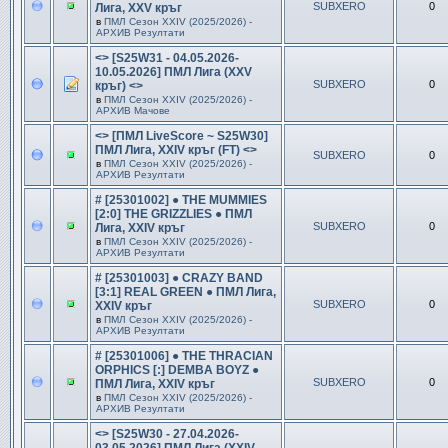
SUBXERO
0
Лига, XXV кръг
в
ПМЛ Сезон ХXIV (2025/2026) -
АРХИВ Резултати
<> [S25W31 - 04.05.2026-
10.05.2026] ПМЛ Лига (XXV
SUBXERO
0
кръг) <>
в
ПМЛ Сезон ХXIV (2025/2026) -
АРХИВ Мачове
<> [ПМЛ LiveScore ~ S25W30]
ПМЛ Лига, XXIV кръг (FT) <>
SUBXERO
0
в
ПМЛ Сезон ХXIV (2025/2026) -
АРХИВ Резултати
# [25301002] ● THE MUMMIES
[2:0] THE GRIZZLIES ● ПМЛ
SUBXERO
0
Лига, XXIV кръг
в
ПМЛ Сезон ХXIV (2025/2026) -
АРХИВ Резултати
# [25301003] ● CRAZY BAND
[3:1] REAL GREEN ● ПМЛ Лига,
SUBXERO
0
XXIV кръг
в
ПМЛ Сезон ХXIV (2025/2026) -
АРХИВ Резултати
# [25301006] ● THE THRACIAN
ORPHICS [:] DEMBA BOYZ ●
SUBXERO
0
ПМЛ Лига, XXIV кръг
в
ПМЛ Сезон ХXIV (2025/2026) -
АРХИВ Резултати
<> [S25W30 - 27.04.2026-