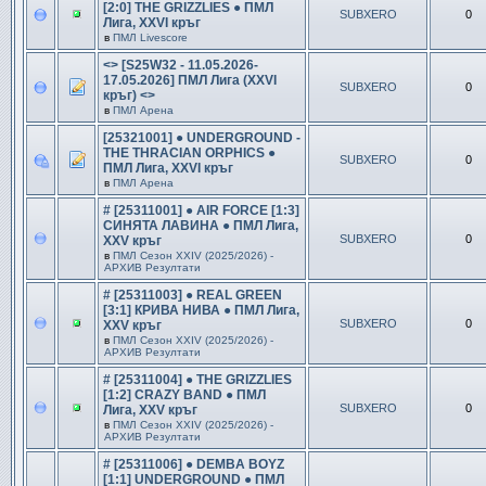
[2:0] THE GRIZZLIES ● ПМЛ
SUBXERO
0
Лига, XXVI кръг
в
ПМЛ Livescore
<> [S25W32 - 11.05.2026-
17.05.2026] ПМЛ Лига (XXVI
SUBXERO
0
кръг) <>
в
ПМЛ Арена
[25321001] ● UNDERGROUND -
THE THRACIAN ORPHICS ●
SUBXERO
0
ПМЛ Лига, XXVI кръг
в
ПМЛ Арена
# [25311001] ● AIR FORCE [1:3]
СИНЯТА ЛАВИНА ● ПМЛ Лига,
SUBXERO
0
XXV кръг
в
ПМЛ Сезон ХXIV (2025/2026) -
АРХИВ Резултати
# [25311003] ● REAL GREEN
[3:1] КРИВА НИВА ● ПМЛ Лига,
SUBXERO
0
XXV кръг
в
ПМЛ Сезон ХXIV (2025/2026) -
АРХИВ Резултати
# [25311004] ● THE GRIZZLIES
[1:2] CRAZY BAND ● ПМЛ
SUBXERO
0
Лига, XXV кръг
в
ПМЛ Сезон ХXIV (2025/2026) -
АРХИВ Резултати
# [25311006] ● DEMBA BOYZ
[1:1] UNDERGROUND ● ПМЛ