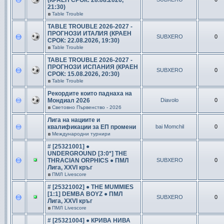
(КРАЕН СРОК: 28.08.2026,
21:30)
в
Table Trouble
TABLE TROUBLE 2026-2027 -
ПРОГНОЗИ ИТАЛИЯ (КРАЕН
SUBXERO
0
СРОК: 22.08.2026, 19:30)
в
Table Trouble
TABLE TROUBLE 2026-2027 -
ПРОГНОЗИ ИСПАНИЯ (КРАЕН
SUBXERO
0
СРОК: 15.08.2026, 20:30)
в
Table Trouble
Рекордите които паднаха на
Мондиал 2026
Diavolo
0
в
Световно Първенство - 2026
Лига на нациите и
квалификации за ЕП промени
bai Momchil
0
в
Международни турнири
# [25321001] ●
UNDERGROUND [3:0*] THE
THRACIAN ORPHICS ● ПМЛ
SUBXERO
0
Лига, XXVI кръг
в
ПМЛ Livescore
# [25321002] ● THE MUMMIES
[1:1] DEMBA BOYZ ● ПМЛ
SUBXERO
0
Лига, XXVI кръг
в
ПМЛ Livescore
# [25321004] ● КРИВА НИВА