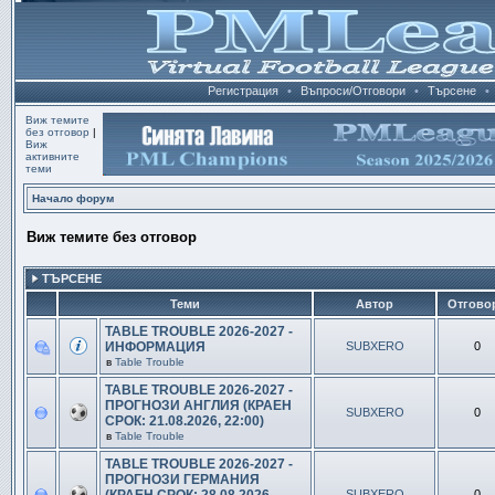
Регистрация
•
Въпроси/Отговори
•
Търсене
•
Виж темите
без отговор
|
Виж
активните
теми
Начало форум
Виж темите без отговор
ТЪРСЕНЕ
Теми
Автор
Отгово
TABLE TROUBLE 2026-2027 -
ИНФОРМАЦИЯ
SUBXERO
0
в
Table Trouble
TABLE TROUBLE 2026-2027 -
ПРОГНОЗИ АНГЛИЯ (КРАЕН
SUBXERO
0
СРОК: 21.08.2026, 22:00)
в
Table Trouble
TABLE TROUBLE 2026-2027 -
ПРОГНОЗИ ГЕРМАНИЯ
SUBXERO
0