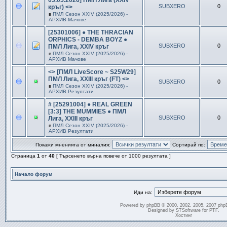
03.05.2026] ПМЛ Лига (XXIV
SUBXERO
0
кръг) <>
в
ПМЛ Сезон ХXIV (2025/2026) -
АРХИВ Мачове
[25301006] ● THE THRACIAN
ORPHICS - DEMBA BOYZ ●
SUBXERO
0
ПМЛ Лига, XXIV кръг
в
ПМЛ Сезон ХXIV (2025/2026) -
АРХИВ Мачове
<> [ПМЛ LiveScore ~ S25W29]
ПМЛ Лига, XXIII кръг (FT) <>
SUBXERO
0
в
ПМЛ Сезон ХXIV (2025/2026) -
АРХИВ Резултати
# [25291004] ● REAL GREEN
[3:3] THE MUMMIES ● ПМЛ
SUBXERO
0
Лига, XXIII кръг
в
ПМЛ Сезон ХXIV (2025/2026) -
АРХИВ Резултати
Покажи мненията от миналия:
Сортирай по:
Страница
1
от
40
[ Търсенето върна повече от 1000 резултата ]
Начало форум
Иди на:
Powered by
phpBB
© 2000, 2002, 2005, 2007 php
Designed by
STSoftware
for
PTF
.
Хостинг