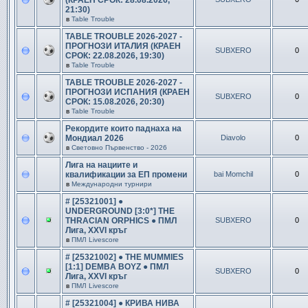
(КРАЕН СРОК: 28.08.2026,
21:30)
в
Table Trouble
TABLE TROUBLE 2026-2027 -
ПРОГНОЗИ ИТАЛИЯ (КРАЕН
SUBXERO
0
СРОК: 22.08.2026, 19:30)
в
Table Trouble
TABLE TROUBLE 2026-2027 -
ПРОГНОЗИ ИСПАНИЯ (КРАЕН
SUBXERO
0
СРОК: 15.08.2026, 20:30)
в
Table Trouble
Рекордите които паднаха на
Мондиал 2026
Diavolo
0
в
Световно Първенство - 2026
Лига на нациите и
квалификации за ЕП промени
bai Momchil
0
в
Международни турнири
# [25321001] ●
UNDERGROUND [3:0*] THE
THRACIAN ORPHICS ● ПМЛ
SUBXERO
0
Лига, XXVI кръг
в
ПМЛ Livescore
# [25321002] ● THE MUMMIES
[1:1] DEMBA BOYZ ● ПМЛ
SUBXERO
0
Лига, XXVI кръг
в
ПМЛ Livescore
# [25321004] ● КРИВА НИВА