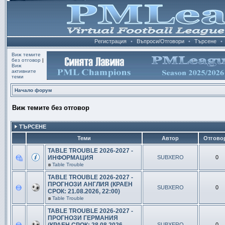
Регистрация
•
Въпроси/Отговори
•
Търсене
•
Виж темите
без отговор
|
Виж
активните
теми
Начало форум
Виж темите без отговор
ТЪРСЕНЕ
Теми
Автор
Отгово
TABLE TROUBLE 2026-2027 -
ИНФОРМАЦИЯ
SUBXERO
0
в
Table Trouble
TABLE TROUBLE 2026-2027 -
ПРОГНОЗИ АНГЛИЯ (КРАЕН
SUBXERO
0
СРОК: 21.08.2026, 22:00)
в
Table Trouble
TABLE TROUBLE 2026-2027 -
ПРОГНОЗИ ГЕРМАНИЯ
SUBXERO
0