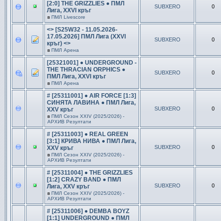
[2:0] THE GRIZZLIES ● ПМЛ
SUBXERO
0
Лига, XXVI кръг
в
ПМЛ Livescore
<> [S25W32 - 11.05.2026-
17.05.2026] ПМЛ Лига (XXVI
SUBXERO
0
кръг) <>
в
ПМЛ Арена
[25321001] ● UNDERGROUND -
THE THRACIAN ORPHICS ●
SUBXERO
0
ПМЛ Лига, XXVI кръг
в
ПМЛ Арена
# [25311001] ● AIR FORCE [1:3]
СИНЯТА ЛАВИНА ● ПМЛ Лига,
SUBXERO
0
XXV кръг
в
ПМЛ Сезон ХXIV (2025/2026) -
АРХИВ Резултати
# [25311003] ● REAL GREEN
[3:1] КРИВА НИВА ● ПМЛ Лига,
SUBXERO
0
XXV кръг
в
ПМЛ Сезон ХXIV (2025/2026) -
АРХИВ Резултати
# [25311004] ● THE GRIZZLIES
[1:2] CRAZY BAND ● ПМЛ
SUBXERO
0
Лига, XXV кръг
в
ПМЛ Сезон ХXIV (2025/2026) -
АРХИВ Резултати
# [25311006] ● DEMBA BOYZ
[1:1] UNDERGROUND ● ПМЛ