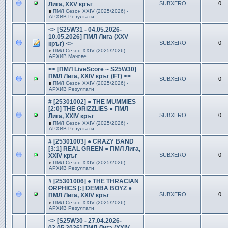
SUBXERO
0
Лига, XXV кръг
в
ПМЛ Сезон ХXIV (2025/2026) -
АРХИВ Резултати
<> [S25W31 - 04.05.2026-
10.05.2026] ПМЛ Лига (XXV
SUBXERO
0
кръг) <>
в
ПМЛ Сезон ХXIV (2025/2026) -
АРХИВ Мачове
<> [ПМЛ LiveScore ~ S25W30]
ПМЛ Лига, XXIV кръг (FT) <>
SUBXERO
0
в
ПМЛ Сезон ХXIV (2025/2026) -
АРХИВ Резултати
# [25301002] ● THE MUMMIES
[2:0] THE GRIZZLIES ● ПМЛ
SUBXERO
0
Лига, XXIV кръг
в
ПМЛ Сезон ХXIV (2025/2026) -
АРХИВ Резултати
# [25301003] ● CRAZY BAND
[3:1] REAL GREEN ● ПМЛ Лига,
SUBXERO
0
XXIV кръг
в
ПМЛ Сезон ХXIV (2025/2026) -
АРХИВ Резултати
# [25301006] ● THE THRACIAN
ORPHICS [:] DEMBA BOYZ ●
SUBXERO
0
ПМЛ Лига, XXIV кръг
в
ПМЛ Сезон ХXIV (2025/2026) -
АРХИВ Резултати
<> [S25W30 - 27.04.2026-