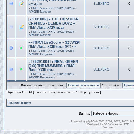
03.05.2026] ПМЛ Лига (XXIV
SUBXERO
0
кръг) <>
в
ПМЛ Сезон ХXIV (2025/2026) -
АРХИВ Мачове
[25301006] ● THE THRACIAN
ORPHICS - DEMBA BOYZ ●
SUBXERO
0
ПМЛ Лига, XXIV кръг
в
ПМЛ Сезон ХXIV (2025/2026) -
АРХИВ Мачове
<> [ПМЛ LiveScore ~ S25W29]
ПМЛ Лига, XXIII кръг (FT) <>
SUBXERO
0
в
ПМЛ Сезон ХXIV (2025/2026) -
АРХИВ Резултати
# [25291004] ● REAL GREEN
[3:3] THE MUMMIES ● ПМЛ
SUBXERO
0
Лига, XXIII кръг
в
ПМЛ Сезон ХXIV (2025/2026) -
АРХИВ Резултати
Покажи мненията от миналия:
Сортирай по:
Страница
1
от
40
[ Търсенето върна повече от 1000 резултата ]
Начало форум
Иди на:
Powered by
phpBB
© 2000, 2002, 2005, 2007 php
Designed by
STSoftware
for
PTF
.
Хостинг