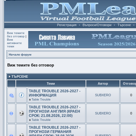
Регистрация
•
Въпроси/Отговори
•
Търсене
•
Виж темите
без отговор
|
Виж
активните
теми
Начало форум
Виж темите без отговор
ТЪРСЕНЕ
Теми
Автор
Отгово
TABLE TROUBLE 2026-2027 -
ИНФОРМАЦИЯ
SUBXERO
0
в
Table Trouble
TABLE TROUBLE 2026-2027 -
ПРОГНОЗИ АНГЛИЯ (КРАЕН
SUBXERO
0
СРОК: 21.08.2026, 22:00)
в
Table Trouble
TABLE TROUBLE 2026-2027 -
ПРОГНОЗИ ГЕРМАНИЯ
SUBXERO
0