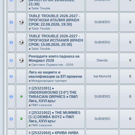
(КРАЕН СРОК: 28.08.2026,
21:30)
в
Table Trouble
TABLE TROUBLE 2026-2027 -
ПРОГНОЗИ ИТАЛИЯ (КРАЕН
SUBXERO
0
СРОК: 22.08.2026, 19:30)
в
Table Trouble
TABLE TROUBLE 2026-2027 -
ПРОГНОЗИ ИСПАНИЯ (КРАЕН
SUBXERO
0
СРОК: 15.08.2026, 20:30)
в
Table Trouble
Рекордите които паднаха на
Мондиал 2026
Diavolo
0
в
Световно Първенство - 2026
Лига на нациите и
квалификации за ЕП промени
bai Momchil
0
в
Международни турнири
# [25321001] ●
UNDERGROUND [3:0*] THE
THRACIAN ORPHICS ● ПМЛ
SUBXERO
0
Лига, XXVI кръг
в
ПМЛ Livescore
# [25321002] ● THE MUMMIES
[1:1] DEMBA BOYZ ● ПМЛ
SUBXERO
0
Лига, XXVI кръг
в
ПМЛ Livescore
# [25321004] ● КРИВА НИВА