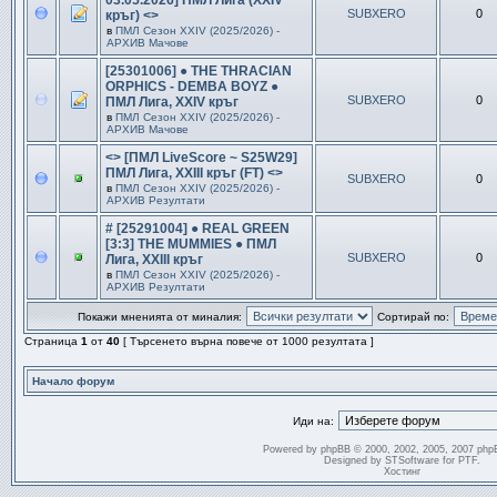
03.05.2026] ПМЛ Лига (XXIV
SUBXERO
0
кръг) <>
в
ПМЛ Сезон ХXIV (2025/2026) -
АРХИВ Мачове
[25301006] ● THE THRACIAN
ORPHICS - DEMBA BOYZ ●
SUBXERO
0
ПМЛ Лига, XXIV кръг
в
ПМЛ Сезон ХXIV (2025/2026) -
АРХИВ Мачове
<> [ПМЛ LiveScore ~ S25W29]
ПМЛ Лига, XXIII кръг (FT) <>
SUBXERO
0
в
ПМЛ Сезон ХXIV (2025/2026) -
АРХИВ Резултати
# [25291004] ● REAL GREEN
[3:3] THE MUMMIES ● ПМЛ
SUBXERO
0
Лига, XXIII кръг
в
ПМЛ Сезон ХXIV (2025/2026) -
АРХИВ Резултати
Покажи мненията от миналия:
Сортирай по:
Страница
1
от
40
[ Търсенето върна повече от 1000 резултата ]
Начало форум
Иди на:
Powered by
phpBB
© 2000, 2002, 2005, 2007 php
Designed by
STSoftware
for
PTF
.
Хостинг