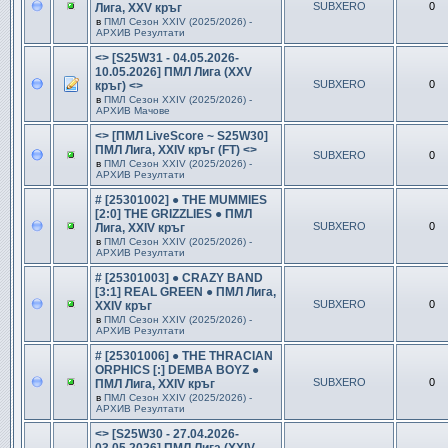
SUBXERO
0
Лига, XXV кръг
в
ПМЛ Сезон ХXIV (2025/2026) -
АРХИВ Резултати
<> [S25W31 - 04.05.2026-
10.05.2026] ПМЛ Лига (XXV
SUBXERO
0
кръг) <>
в
ПМЛ Сезон ХXIV (2025/2026) -
АРХИВ Мачове
<> [ПМЛ LiveScore ~ S25W30]
ПМЛ Лига, XXIV кръг (FT) <>
SUBXERO
0
в
ПМЛ Сезон ХXIV (2025/2026) -
АРХИВ Резултати
# [25301002] ● THE MUMMIES
[2:0] THE GRIZZLIES ● ПМЛ
SUBXERO
0
Лига, XXIV кръг
в
ПМЛ Сезон ХXIV (2025/2026) -
АРХИВ Резултати
# [25301003] ● CRAZY BAND
[3:1] REAL GREEN ● ПМЛ Лига,
SUBXERO
0
XXIV кръг
в
ПМЛ Сезон ХXIV (2025/2026) -
АРХИВ Резултати
# [25301006] ● THE THRACIAN
ORPHICS [:] DEMBA BOYZ ●
SUBXERO
0
ПМЛ Лига, XXIV кръг
в
ПМЛ Сезон ХXIV (2025/2026) -
АРХИВ Резултати
<> [S25W30 - 27.04.2026-