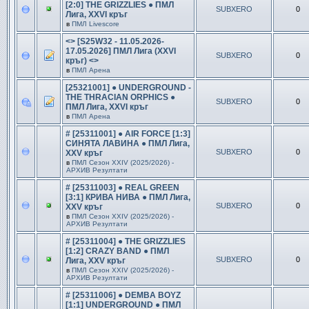
[2:0] THE GRIZZLIES ● ПМЛ
SUBXERO
0
Лига, XXVI кръг
в
ПМЛ Livescore
<> [S25W32 - 11.05.2026-
17.05.2026] ПМЛ Лига (XXVI
SUBXERO
0
кръг) <>
в
ПМЛ Арена
[25321001] ● UNDERGROUND -
THE THRACIAN ORPHICS ●
SUBXERO
0
ПМЛ Лига, XXVI кръг
в
ПМЛ Арена
# [25311001] ● AIR FORCE [1:3]
СИНЯТА ЛАВИНА ● ПМЛ Лига,
SUBXERO
0
XXV кръг
в
ПМЛ Сезон ХXIV (2025/2026) -
АРХИВ Резултати
# [25311003] ● REAL GREEN
[3:1] КРИВА НИВА ● ПМЛ Лига,
SUBXERO
0
XXV кръг
в
ПМЛ Сезон ХXIV (2025/2026) -
АРХИВ Резултати
# [25311004] ● THE GRIZZLIES
[1:2] CRAZY BAND ● ПМЛ
SUBXERO
0
Лига, XXV кръг
в
ПМЛ Сезон ХXIV (2025/2026) -
АРХИВ Резултати
# [25311006] ● DEMBA BOYZ
[1:1] UNDERGROUND ● ПМЛ