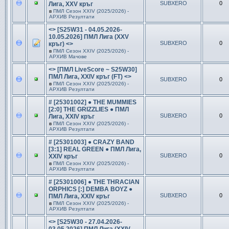
SUBXERO
0
Лига, XXV кръг
в
ПМЛ Сезон ХXIV (2025/2026) -
АРХИВ Резултати
<> [S25W31 - 04.05.2026-
10.05.2026] ПМЛ Лига (XXV
SUBXERO
0
кръг) <>
в
ПМЛ Сезон ХXIV (2025/2026) -
АРХИВ Мачове
<> [ПМЛ LiveScore ~ S25W30]
ПМЛ Лига, XXIV кръг (FT) <>
SUBXERO
0
в
ПМЛ Сезон ХXIV (2025/2026) -
АРХИВ Резултати
# [25301002] ● THE MUMMIES
[2:0] THE GRIZZLIES ● ПМЛ
SUBXERO
0
Лига, XXIV кръг
в
ПМЛ Сезон ХXIV (2025/2026) -
АРХИВ Резултати
# [25301003] ● CRAZY BAND
[3:1] REAL GREEN ● ПМЛ Лига,
SUBXERO
0
XXIV кръг
в
ПМЛ Сезон ХXIV (2025/2026) -
АРХИВ Резултати
# [25301006] ● THE THRACIAN
ORPHICS [:] DEMBA BOYZ ●
SUBXERO
0
ПМЛ Лига, XXIV кръг
в
ПМЛ Сезон ХXIV (2025/2026) -
АРХИВ Резултати
<> [S25W30 - 27.04.2026-