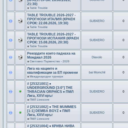
(КРАЕН СРОК: 28.08.2026,
21:30)
в
Table Trouble
TABLE TROUBLE 2026-2027 -
ПРОГНОЗИ ИТАЛИЯ (КРАЕН
SUBXERO
0
СРОК: 22.08.2026, 19:30)
в
Table Trouble
TABLE TROUBLE 2026-2027 -
ПРОГНОЗИ ИСПАНИЯ (КРАЕН
SUBXERO
0
СРОК: 15.08.2026, 20:30)
в
Table Trouble
Рекордите които паднаха на
Мондиал 2026
Diavolo
0
в
Световно Първенство - 2026
Лига на нациите и
квалификации за ЕП промени
bai Momchil
0
в
Международни турнири
# [25321001] ●
UNDERGROUND [3:0*] THE
THRACIAN ORPHICS ● ПМЛ
SUBXERO
0
Лига, XXVI кръг
в
ПМЛ Livescore
# [25321002] ● THE MUMMIES
[1:1] DEMBA BOYZ ● ПМЛ
SUBXERO
0
Лига, XXVI кръг
в
ПМЛ Livescore
# [25321004] ● КРИВА НИВА