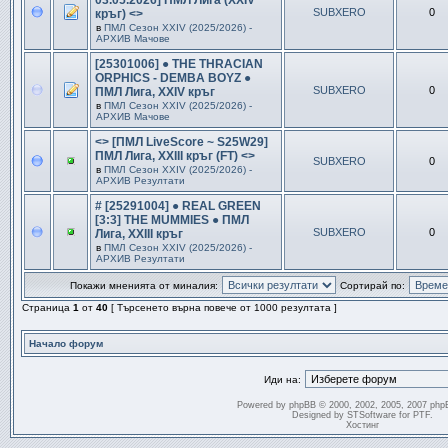
03.05.2026] ПМЛ Лига (XXIV
SUBXERO
0
кръг) <>
в
ПМЛ Сезон ХXIV (2025/2026) -
АРХИВ Мачове
[25301006] ● THE THRACIAN
ORPHICS - DEMBA BOYZ ●
SUBXERO
0
ПМЛ Лига, XXIV кръг
в
ПМЛ Сезон ХXIV (2025/2026) -
АРХИВ Мачове
<> [ПМЛ LiveScore ~ S25W29]
ПМЛ Лига, XXIII кръг (FT) <>
SUBXERO
0
в
ПМЛ Сезон ХXIV (2025/2026) -
АРХИВ Резултати
# [25291004] ● REAL GREEN
[3:3] THE MUMMIES ● ПМЛ
SUBXERO
0
Лига, XXIII кръг
в
ПМЛ Сезон ХXIV (2025/2026) -
АРХИВ Резултати
Покажи мненията от миналия:
Сортирай по:
Страница
1
от
40
[ Търсенето върна повече от 1000 резултата ]
Начало форум
Иди на:
Powered by
phpBB
© 2000, 2002, 2005, 2007 php
Designed by
STSoftware
for
PTF
.
Хостинг