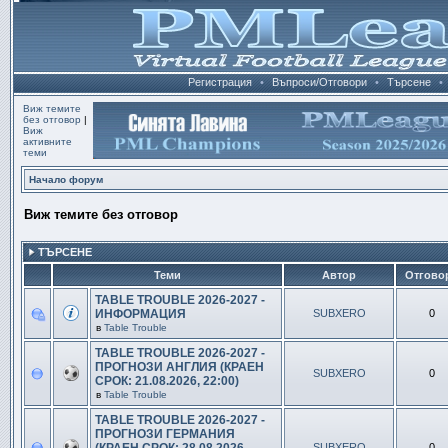
Регистрация
•
Въпроси/Отговори
•
Търсене
•
Виж темите
без отговор
|
Виж
активните
теми
Начало форум
Виж темите без отговор
ТЪРСЕНЕ
Теми
Автор
Отгово
TABLE TROUBLE 2026-2027 -
ИНФОРМАЦИЯ
SUBXERO
0
в
Table Trouble
TABLE TROUBLE 2026-2027 -
ПРОГНОЗИ АНГЛИЯ (КРАЕН
SUBXERO
0
СРОК: 21.08.2026, 22:00)
в
Table Trouble
TABLE TROUBLE 2026-2027 -
ПРОГНОЗИ ГЕРМАНИЯ
SUBXERO
0