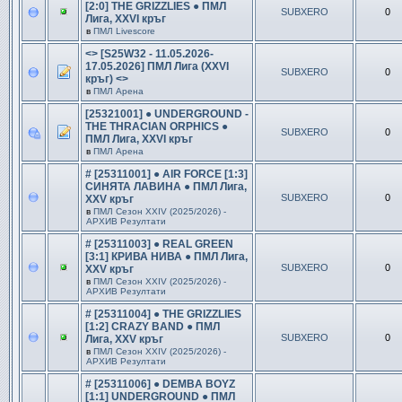
[2:0] THE GRIZZLIES ● ПМЛ
SUBXERO
0
Лига, XXVI кръг
в
ПМЛ Livescore
<> [S25W32 - 11.05.2026-
17.05.2026] ПМЛ Лига (XXVI
SUBXERO
0
кръг) <>
в
ПМЛ Арена
[25321001] ● UNDERGROUND -
THE THRACIAN ORPHICS ●
SUBXERO
0
ПМЛ Лига, XXVI кръг
в
ПМЛ Арена
# [25311001] ● AIR FORCE [1:3]
СИНЯТА ЛАВИНА ● ПМЛ Лига,
SUBXERO
0
XXV кръг
в
ПМЛ Сезон ХXIV (2025/2026) -
АРХИВ Резултати
# [25311003] ● REAL GREEN
[3:1] КРИВА НИВА ● ПМЛ Лига,
SUBXERO
0
XXV кръг
в
ПМЛ Сезон ХXIV (2025/2026) -
АРХИВ Резултати
# [25311004] ● THE GRIZZLIES
[1:2] CRAZY BAND ● ПМЛ
SUBXERO
0
Лига, XXV кръг
в
ПМЛ Сезон ХXIV (2025/2026) -
АРХИВ Резултати
# [25311006] ● DEMBA BOYZ
[1:1] UNDERGROUND ● ПМЛ