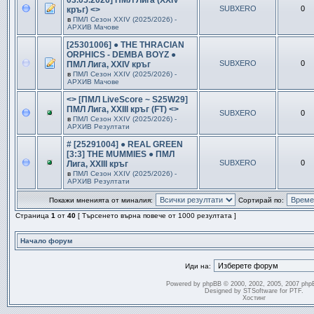
03.05.2026] ПМЛ Лига (XXIV
SUBXERO
0
кръг) <>
в
ПМЛ Сезон ХXIV (2025/2026) -
АРХИВ Мачове
[25301006] ● THE THRACIAN
ORPHICS - DEMBA BOYZ ●
SUBXERO
0
ПМЛ Лига, XXIV кръг
в
ПМЛ Сезон ХXIV (2025/2026) -
АРХИВ Мачове
<> [ПМЛ LiveScore ~ S25W29]
ПМЛ Лига, XXIII кръг (FT) <>
SUBXERO
0
в
ПМЛ Сезон ХXIV (2025/2026) -
АРХИВ Резултати
# [25291004] ● REAL GREEN
[3:3] THE MUMMIES ● ПМЛ
SUBXERO
0
Лига, XXIII кръг
в
ПМЛ Сезон ХXIV (2025/2026) -
АРХИВ Резултати
Покажи мненията от миналия:
Сортирай по:
Страница
1
от
40
[ Търсенето върна повече от 1000 резултата ]
Начало форум
Иди на:
Powered by
phpBB
© 2000, 2002, 2005, 2007 php
Designed by
STSoftware
for
PTF
.
Хостинг