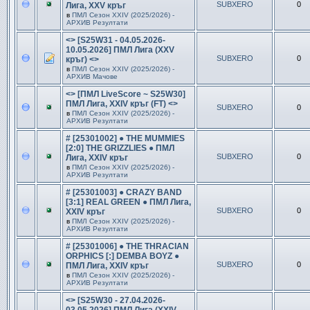
SUBXERO
0
Лига, XXV кръг
в
ПМЛ Сезон ХXIV (2025/2026) -
АРХИВ Резултати
<> [S25W31 - 04.05.2026-
10.05.2026] ПМЛ Лига (XXV
SUBXERO
0
кръг) <>
в
ПМЛ Сезон ХXIV (2025/2026) -
АРХИВ Мачове
<> [ПМЛ LiveScore ~ S25W30]
ПМЛ Лига, XXIV кръг (FT) <>
SUBXERO
0
в
ПМЛ Сезон ХXIV (2025/2026) -
АРХИВ Резултати
# [25301002] ● THE MUMMIES
[2:0] THE GRIZZLIES ● ПМЛ
SUBXERO
0
Лига, XXIV кръг
в
ПМЛ Сезон ХXIV (2025/2026) -
АРХИВ Резултати
# [25301003] ● CRAZY BAND
[3:1] REAL GREEN ● ПМЛ Лига,
SUBXERO
0
XXIV кръг
в
ПМЛ Сезон ХXIV (2025/2026) -
АРХИВ Резултати
# [25301006] ● THE THRACIAN
ORPHICS [:] DEMBA BOYZ ●
SUBXERO
0
ПМЛ Лига, XXIV кръг
в
ПМЛ Сезон ХXIV (2025/2026) -
АРХИВ Резултати
<> [S25W30 - 27.04.2026-