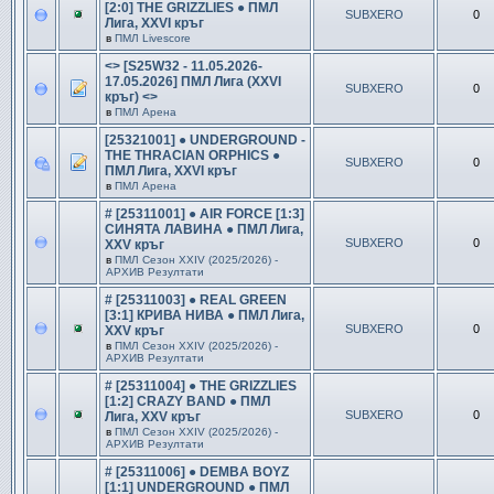
[2:0] THE GRIZZLIES ● ПМЛ
SUBXERO
0
Лига, XXVI кръг
в
ПМЛ Livescore
<> [S25W32 - 11.05.2026-
17.05.2026] ПМЛ Лига (XXVI
SUBXERO
0
кръг) <>
в
ПМЛ Арена
[25321001] ● UNDERGROUND -
THE THRACIAN ORPHICS ●
SUBXERO
0
ПМЛ Лига, XXVI кръг
в
ПМЛ Арена
# [25311001] ● AIR FORCE [1:3]
СИНЯТА ЛАВИНА ● ПМЛ Лига,
SUBXERO
0
XXV кръг
в
ПМЛ Сезон ХXIV (2025/2026) -
АРХИВ Резултати
# [25311003] ● REAL GREEN
[3:1] КРИВА НИВА ● ПМЛ Лига,
SUBXERO
0
XXV кръг
в
ПМЛ Сезон ХXIV (2025/2026) -
АРХИВ Резултати
# [25311004] ● THE GRIZZLIES
[1:2] CRAZY BAND ● ПМЛ
SUBXERO
0
Лига, XXV кръг
в
ПМЛ Сезон ХXIV (2025/2026) -
АРХИВ Резултати
# [25311006] ● DEMBA BOYZ
[1:1] UNDERGROUND ● ПМЛ