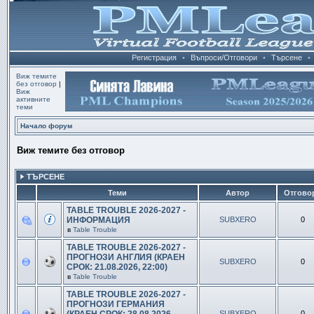
Регистрация
•
Въпроси/Отговори
•
Търсене
•
Виж темите
без отговор
|
Виж
активните
теми
Начало форум
Виж темите без отговор
ТЪРСЕНЕ
Теми
Автор
Отгово
TABLE TROUBLE 2026-2027 -
ИНФОРМАЦИЯ
SUBXERO
0
в
Table Trouble
TABLE TROUBLE 2026-2027 -
ПРОГНОЗИ АНГЛИЯ (КРАЕН
SUBXERO
0
СРОК: 21.08.2026, 22:00)
в
Table Trouble
TABLE TROUBLE 2026-2027 -
ПРОГНОЗИ ГЕРМАНИЯ
SUBXERO
0