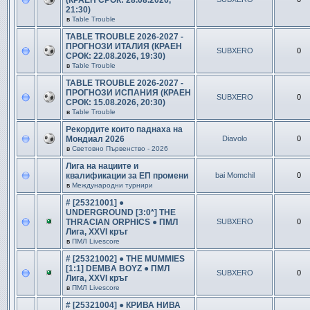
(КРАЕН СРОК: 28.08.2026,
21:30)
в
Table Trouble
TABLE TROUBLE 2026-2027 -
ПРОГНОЗИ ИТАЛИЯ (КРАЕН
SUBXERO
0
СРОК: 22.08.2026, 19:30)
в
Table Trouble
TABLE TROUBLE 2026-2027 -
ПРОГНОЗИ ИСПАНИЯ (КРАЕН
SUBXERO
0
СРОК: 15.08.2026, 20:30)
в
Table Trouble
Рекордите които паднаха на
Мондиал 2026
Diavolo
0
в
Световно Първенство - 2026
Лига на нациите и
квалификации за ЕП промени
bai Momchil
0
в
Международни турнири
# [25321001] ●
UNDERGROUND [3:0*] THE
THRACIAN ORPHICS ● ПМЛ
SUBXERO
0
Лига, XXVI кръг
в
ПМЛ Livescore
# [25321002] ● THE MUMMIES
[1:1] DEMBA BOYZ ● ПМЛ
SUBXERO
0
Лига, XXVI кръг
в
ПМЛ Livescore
# [25321004] ● КРИВА НИВА