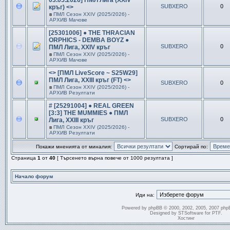
03.05.2026] ПМЛ Лига (XXIV
SUBXERO
0
кръг) <>
в
ПМЛ Сезон ХXIV (2025/2026) -
АРХИВ Мачове
[25301006] ● THE THRACIAN
ORPHICS - DEMBA BOYZ ●
SUBXERO
0
ПМЛ Лига, XXIV кръг
в
ПМЛ Сезон ХXIV (2025/2026) -
АРХИВ Мачове
<> [ПМЛ LiveScore ~ S25W29]
ПМЛ Лига, XXIII кръг (FT) <>
SUBXERO
0
в
ПМЛ Сезон ХXIV (2025/2026) -
АРХИВ Резултати
# [25291004] ● REAL GREEN
[3:3] THE MUMMIES ● ПМЛ
SUBXERO
0
Лига, XXIII кръг
в
ПМЛ Сезон ХXIV (2025/2026) -
АРХИВ Резултати
Покажи мненията от миналия:
Сортирай по:
Страница
1
от
40
[ Търсенето върна повече от 1000 резултата ]
Начало форум
Иди на:
Powered by
phpBB
© 2000, 2002, 2005, 2007 php
Designed by
STSoftware
for
PTF
.
Хостинг