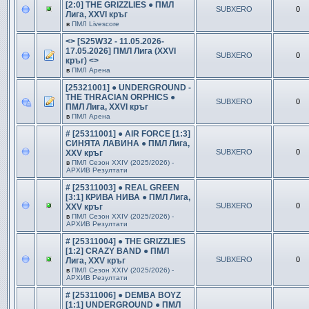
[2:0] THE GRIZZLIES ● ПМЛ
SUBXERO
0
Лига, XXVI кръг
в
ПМЛ Livescore
<> [S25W32 - 11.05.2026-
17.05.2026] ПМЛ Лига (XXVI
SUBXERO
0
кръг) <>
в
ПМЛ Арена
[25321001] ● UNDERGROUND -
THE THRACIAN ORPHICS ●
SUBXERO
0
ПМЛ Лига, XXVI кръг
в
ПМЛ Арена
# [25311001] ● AIR FORCE [1:3]
СИНЯТА ЛАВИНА ● ПМЛ Лига,
SUBXERO
0
XXV кръг
в
ПМЛ Сезон ХXIV (2025/2026) -
АРХИВ Резултати
# [25311003] ● REAL GREEN
[3:1] КРИВА НИВА ● ПМЛ Лига,
SUBXERO
0
XXV кръг
в
ПМЛ Сезон ХXIV (2025/2026) -
АРХИВ Резултати
# [25311004] ● THE GRIZZLIES
[1:2] CRAZY BAND ● ПМЛ
SUBXERO
0
Лига, XXV кръг
в
ПМЛ Сезон ХXIV (2025/2026) -
АРХИВ Резултати
# [25311006] ● DEMBA BOYZ
[1:1] UNDERGROUND ● ПМЛ