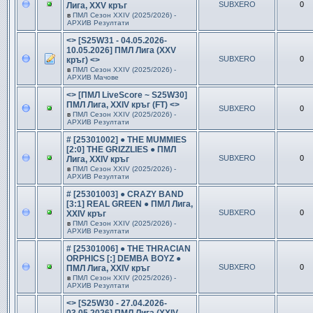
SUBXERO
0
Лига, XXV кръг
в
ПМЛ Сезон ХXIV (2025/2026) -
АРХИВ Резултати
<> [S25W31 - 04.05.2026-
10.05.2026] ПМЛ Лига (XXV
SUBXERO
0
кръг) <>
в
ПМЛ Сезон ХXIV (2025/2026) -
АРХИВ Мачове
<> [ПМЛ LiveScore ~ S25W30]
ПМЛ Лига, XXIV кръг (FT) <>
SUBXERO
0
в
ПМЛ Сезон ХXIV (2025/2026) -
АРХИВ Резултати
# [25301002] ● THE MUMMIES
[2:0] THE GRIZZLIES ● ПМЛ
SUBXERO
0
Лига, XXIV кръг
в
ПМЛ Сезон ХXIV (2025/2026) -
АРХИВ Резултати
# [25301003] ● CRAZY BAND
[3:1] REAL GREEN ● ПМЛ Лига,
SUBXERO
0
XXIV кръг
в
ПМЛ Сезон ХXIV (2025/2026) -
АРХИВ Резултати
# [25301006] ● THE THRACIAN
ORPHICS [:] DEMBA BOYZ ●
SUBXERO
0
ПМЛ Лига, XXIV кръг
в
ПМЛ Сезон ХXIV (2025/2026) -
АРХИВ Резултати
<> [S25W30 - 27.04.2026-