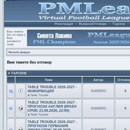
Регистрация
•
Въпроси/Отговори
•
Търсене
•
Виж темите
без отговор
|
Виж
активните
теми
Начало форум
Виж темите без отговор
ТЪРСЕНЕ
Теми
Автор
Отгово
TABLE TROUBLE 2026-2027 -
ИНФОРМАЦИЯ
SUBXERO
0
в
Table Trouble
TABLE TROUBLE 2026-2027 -
ПРОГНОЗИ АНГЛИЯ (КРАЕН
SUBXERO
0
СРОК: 21.08.2026, 22:00)
в
Table Trouble
TABLE TROUBLE 2026-2027 -
ПРОГНОЗИ ГЕРМАНИЯ
SUBXERO
0