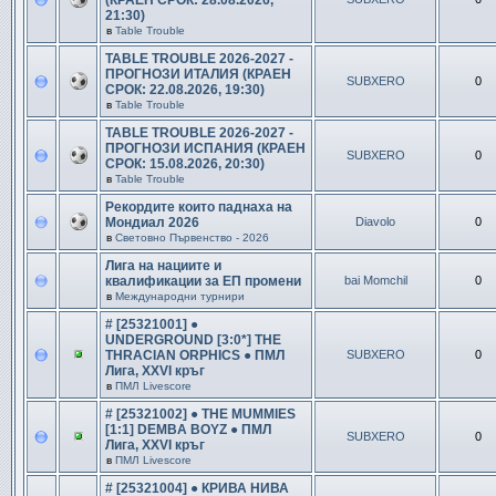
(КРАЕН СРОК: 28.08.2026,
21:30)
в
Table Trouble
TABLE TROUBLE 2026-2027 -
ПРОГНОЗИ ИТАЛИЯ (КРАЕН
SUBXERO
0
СРОК: 22.08.2026, 19:30)
в
Table Trouble
TABLE TROUBLE 2026-2027 -
ПРОГНОЗИ ИСПАНИЯ (КРАЕН
SUBXERO
0
СРОК: 15.08.2026, 20:30)
в
Table Trouble
Рекордите които паднаха на
Мондиал 2026
Diavolo
0
в
Световно Първенство - 2026
Лига на нациите и
квалификации за ЕП промени
bai Momchil
0
в
Международни турнири
# [25321001] ●
UNDERGROUND [3:0*] THE
THRACIAN ORPHICS ● ПМЛ
SUBXERO
0
Лига, XXVI кръг
в
ПМЛ Livescore
# [25321002] ● THE MUMMIES
[1:1] DEMBA BOYZ ● ПМЛ
SUBXERO
0
Лига, XXVI кръг
в
ПМЛ Livescore
# [25321004] ● КРИВА НИВА