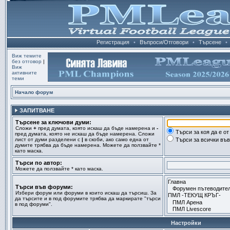
Регистрация
•
Въпроси/Отговори
•
Търсене
•
Виж темите
без отговор
|
Виж
активните
теми
Начало форум
ЗАПИТВАНЕ
Търсене за ключови думи:
Сложи
+
пред думата, която искаш да бъде намерена и
-
Търси за коя да е о
пред думата, която не искаш да бъде намерена. Сложи
лист от думи разделени с
|
в скоби, ако само една от
Търси за всички въ
думите трябва да бъде намерена. Можете да ползвайте *
като маска.
Търси по автор:
Можете да ползвайте * като маска.
Търси във форуми:
Избери форум или форуми в които искаш да търсиш. За
да търсите и в под форумите трябва да маркирате "търси
в под форуми".
Настройки