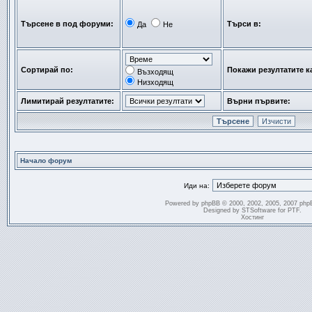
Търсене в под форуми:
Търси в:
Да
Не
Сортирай по:
Покажи резултатите к
Възходящ
Низходящ
Лимитирай резултатите:
Върни първите:
Начало форум
Иди на:
Powered by
phpBB
© 2000, 2002, 2005, 2007 php
Designed by
STSoftware
for
PTF
.
Хостинг