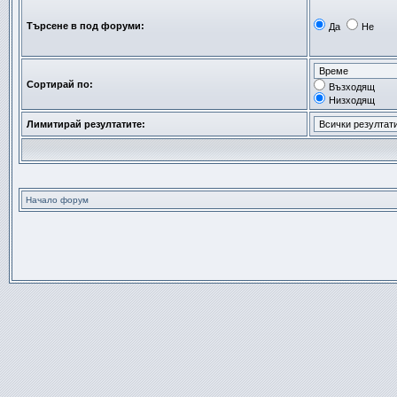
Търсене в под форуми:
Да
Не
Сортирай по:
Възходящ
Низходящ
Лимитирай резултатите:
Начало форум