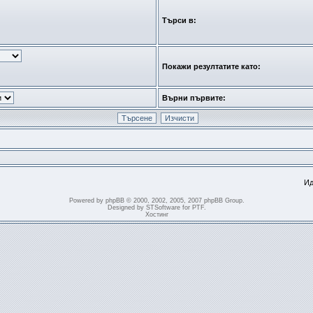
Търси в:
Покажи резултатите като:
Върни първите:
Ид
Powered by
phpBB
© 2000, 2002, 2005, 2007 phpBB Group.
Designed by
STSoftware
for
PTF
.
Хостинг