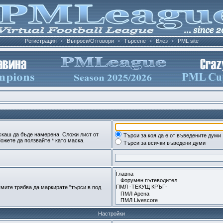
Регистрация
•
Въпроси/Отговори
•
Търсене
•
Влез
•
PML site
скаш да бъде намерена. Сложи лист от
Търси за коя да е от въведените думи
ожете да ползвайте * като маска.
Търси за всички въведени думи
мите трябва да маркирате "търси в под
Настройки