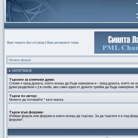
Виж темите без отговор
|
Виж активните теми
Начало форум
ЗАПИТВАНЕ
Търсене за ключови думи:
Сложи
+
пред думата, която искаш да бъде намерена и
-
пред думата, която не и
думи разделени с
|
в скоби, ако само една от думите трябва да бъде намерена. М
Търси по автор:
Можете да ползвайте * като маска.
Търси във форуми:
Избери форум или форуми в които искаш да търсиш. За да търсите и в под фору
форуми".