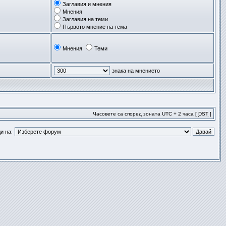
Заглавия и мнения
Мнения
Заглавия на теми
Първото мнение на тема
Мнения
Теми
знака на мнението
Часовете са според зоната UTC + 2 часа [
DST
]
и на: