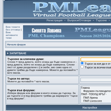
Регистрация
•
Въпроси/Отговори
•
Търсене
•
Виж темите
без отговор
|
Виж
активните
теми
Начало форум
ЗАПИТВАНЕ
Търсене за ключови думи:
Сложи
+
пред думата, която искаш да бъде намерена и
-
Търси за коя да е о
пред думата, която не искаш да бъде намерена. Сложи
лист от думи разделени с
|
в скоби, ако само една от
Търси за всички въ
думите трябва да бъде намерена. Можете да ползвайте *
като маска.
Търси по автор:
Можете да ползвайте * като маска.
Търси във форуми:
Избери форум или форуми в които искаш да търсиш. За
да търсите и в под форумите трябва да маркирате "търси
в под форуми".
Настройки