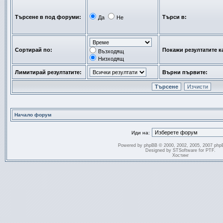
Търсене в под форуми:
Търси в:
Да
Не
Сортирай по:
Покажи резултатите к
Възходящ
Низходящ
Лимитирай резултатите:
Върни първите:
Начало форум
Иди на:
Powered by
phpBB
© 2000, 2002, 2005, 2007 php
Designed by
STSoftware
for
PTF
.
Хостинг