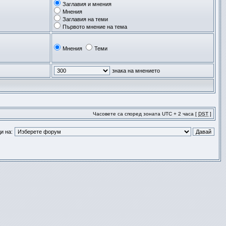
Заглавия и мнения
Мнения
Заглавия на теми
Първото мнение на тема
Мнения
Теми
знака на мнението
Часовете са според зоната UTC + 2 часа [
DST
]
и на: