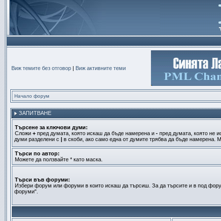
Виж темите без отговор
|
Виж активните теми
Начало форум
ЗАПИТВАНЕ
Търсене за ключови думи:
Сложи
+
пред думата, която искаш да бъде намерена и
-
пред думата, която не и
думи разделени с
|
в скоби, ако само една от думите трябва да бъде намерена. М
Търси по автор:
Можете да ползвайте * като маска.
Търси във форуми:
Избери форум или форуми в които искаш да търсиш. За да търсите и в под фору
форуми".