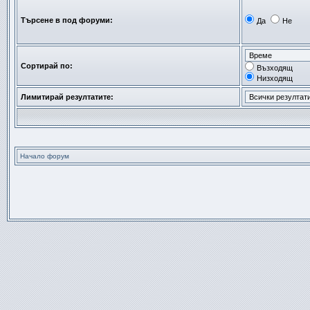
Търсене в под форуми:
Да
Не
Сортирай по:
Възходящ
Низходящ
Лимитирай резултатите:
Начало форум