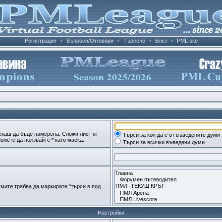
Регистрация
•
Въпроси/Отговори
•
Търсене
•
Влез
•
PML site
скаш да бъде намерена. Сложи лист от
Търси за коя да е от въведените думи
ожете да ползвайте * като маска.
Търси за всички въведени думи
мите трябва да маркирате "търси в под
Настройки