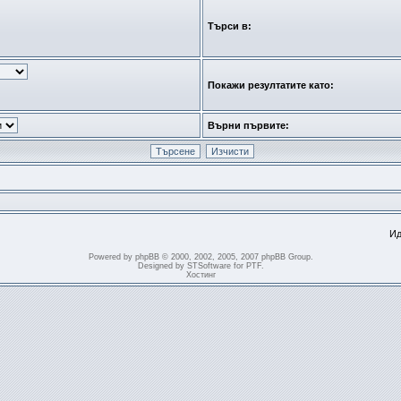
Търси в:
Покажи резултатите като:
Върни първите:
Ид
Powered by
phpBB
© 2000, 2002, 2005, 2007 phpBB Group.
Designed by
STSoftware
for
PTF
.
Хостинг