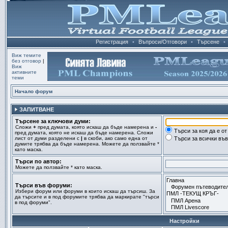
Регистрация
•
Въпроси/Отговори
•
Търсене
•
Виж темите
без отговор
|
Виж
активните
теми
Начало форум
ЗАПИТВАНЕ
Търсене за ключови думи:
Сложи
+
пред думата, която искаш да бъде намерена и
-
Търси за коя да е о
пред думата, която не искаш да бъде намерена. Сложи
лист от думи разделени с
|
в скоби, ако само една от
Търси за всички въ
думите трябва да бъде намерена. Можете да ползвайте *
като маска.
Търси по автор:
Можете да ползвайте * като маска.
Търси във форуми:
Избери форум или форуми в които искаш да търсиш. За
да търсите и в под форумите трябва да маркирате "търси
в под форуми".
Настройки