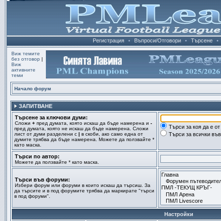
Регистрация
•
Въпроси/Отговори
•
Търсене
•
Виж темите
без отговор
|
Виж
активните
теми
Начало форум
ЗАПИТВАНЕ
Търсене за ключови думи:
Сложи
+
пред думата, която искаш да бъде намерена и
-
Търси за коя да е о
пред думата, която не искаш да бъде намерена. Сложи
лист от думи разделени с
|
в скоби, ако само една от
Търси за всички въ
думите трябва да бъде намерена. Можете да ползвайте *
като маска.
Търси по автор:
Можете да ползвайте * като маска.
Търси във форуми:
Избери форум или форуми в които искаш да търсиш. За
да търсите и в под форумите трябва да маркирате "търси
в под форуми".
Настройки