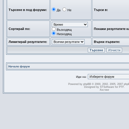
Търсене в под форуми:
Търси в:
Да
Не
Сортирай по:
Покажи резултатите к
Възходящ
Низходящ
Лимитирай резултатите:
Върни първите:
Начало форум
Иди на:
Powered by
phpBB
© 2000, 2002, 2005, 2007 php
Designed by
STSoftware
for
PTF
.
Хостинг