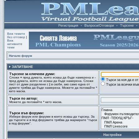
Регистрация
•
Въпроси/Отговори
•
Търсене
•
Виж темите
без отговор
|
Виж
активните
теми
Начало форум
ЗАПИТВАНЕ
Търсене за ключови думи:
Сложи
+
пред думата, която искаш да бъде намерена и
-
Търси за коя да е о
пред думата, която не искаш да бъде намерена. Сложи
лист от думи разделени с
|
в скоби, ако само една от
Търси за всички въ
думите трябва да бъде намерена. Можете да ползвайте *
като маска.
Търси по автор:
Можете да ползвайте * като маска.
Търси във форуми:
Избери форум или форуми в които искаш да търсиш. За
да търсите и в под форумите трябва да маркирате "търси
в под форуми".
Настройки