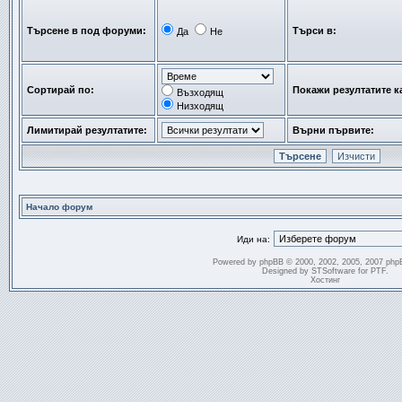
Търсене в под форуми:
Търси в:
Да
Не
Сортирай по:
Покажи резултатите к
Възходящ
Низходящ
Лимитирай резултатите:
Върни първите:
Начало форум
Иди на:
Powered by
phpBB
© 2000, 2002, 2005, 2007 php
Designed by
STSoftware
for
PTF
.
Хостинг