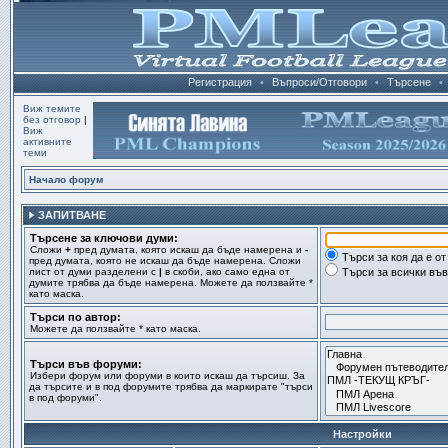
Регистрация
•
Въпроси/Отговори
•
Търсене
•
Виж темите
без отговор
|
Виж
активните
теми
Начало форум
ЗАПИТВАНЕ
Търсене за ключови думи:
Сложи
+
пред думата, която искаш да бъде намерена и
-
Търси за коя да е о
пред думата, която не искаш да бъде намерена. Сложи
лист от думи разделени с
|
в скоби, ако само една от
Търси за всички въ
думите трябва да бъде намерена. Можете да ползвайте *
като маска.
Търси по автор:
Можете да ползвайте * като маска.
Търси във форуми:
Избери форум или форуми в които искаш да търсиш. За
да търсите и в под форумите трябва да маркирате "търси
в под форуми".
Настройки