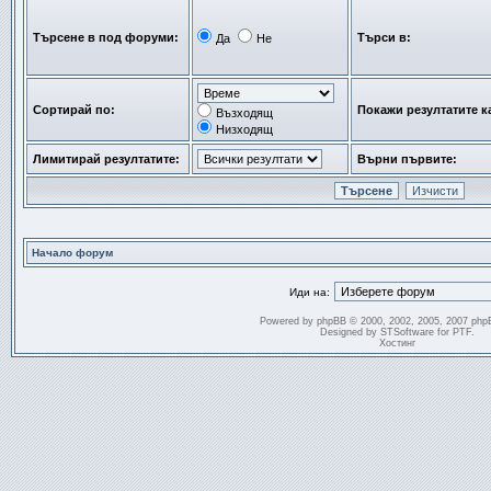
Търсене в под форуми:
Търси в:
Да
Не
Сортирай по:
Покажи резултатите к
Възходящ
Низходящ
Лимитирай резултатите:
Върни първите:
Начало форум
Иди на:
Powered by
phpBB
© 2000, 2002, 2005, 2007 php
Designed by
STSoftware
for
PTF
.
Хостинг