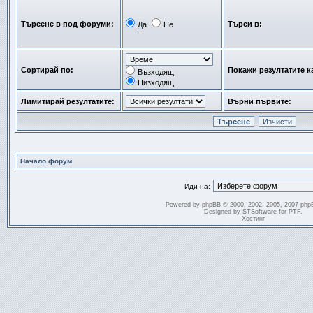
Търсене в под форуми:
Търси в:
Да
Не
Сортирай по:
Покажи резултатите к
Възходящ
Низходящ
Лимитирай резултатите:
Върни първите:
Начало форум
Иди на:
Powered by
phpBB
© 2000, 2002, 2005, 2007 php
Designed by
STSoftware
for
PTF
.
Хостинг