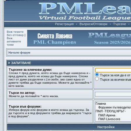
Регистрация
•
Въпроси/Отговори
•
Търсене
•
Виж темите
без отговор
|
Виж
активните
теми
Начало форум
ЗАПИТВАНЕ
Търсене за ключови думи:
Сложи
+
пред думата, която искаш да бъде намерена и
-
Търси за коя да е о
пред думата, която не искаш да бъде намерена. Сложи
лист от думи разделени с
|
в скоби, ако само една от
Търси за всички въ
думите трябва да бъде намерена. Можете да ползвайте *
като маска.
Търси по автор:
Можете да ползвайте * като маска.
Търси във форуми:
Избери форум или форуми в които искаш да търсиш. За
да търсите и в под форумите трябва да маркирате "търси
в под форуми".
Настройки