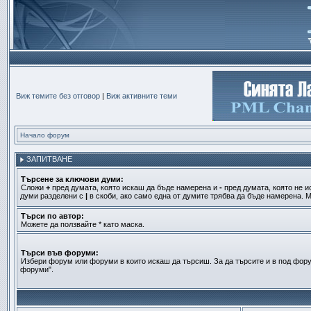
Виж темите без отговор
|
Виж активните теми
Начало форум
ЗАПИТВАНЕ
Търсене за ключови думи:
Сложи
+
пред думата, която искаш да бъде намерена и
-
пред думата, която не и
думи разделени с
|
в скоби, ако само една от думите трябва да бъде намерена. М
Търси по автор:
Можете да ползвайте * като маска.
Търси във форуми:
Избери форум или форуми в които искаш да търсиш. За да търсите и в под фору
форуми".