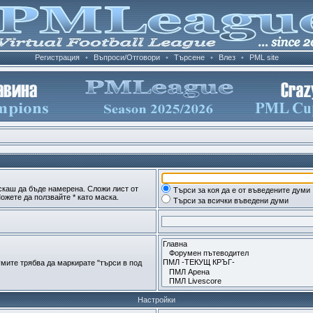
Регистрация
•
Въпроси/Отговори
•
Търсене
•
Влез
•
PML site
скаш да бъде намерена. Сложи лист от
Търси за коя да е от въведените думи
ожете да ползвайте * като маска.
Търси за всички въведени думи
мите трябва да маркирате "търси в под
Настройки