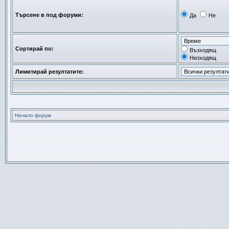
Търсене в под форуми:
Да
Не
Сортирай по:
Възходящ
Низходящ
Лимитирай резултатите:
Начало форум