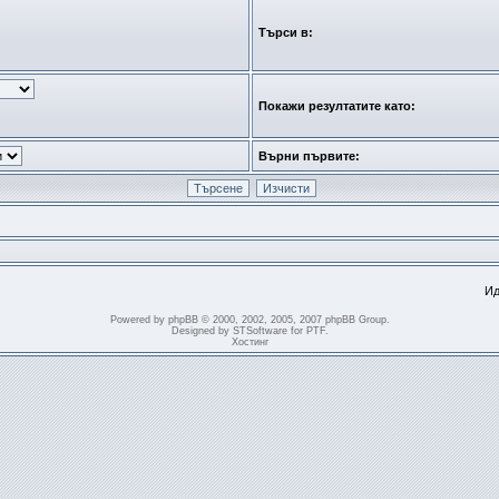
Търси в:
Покажи резултатите като:
Върни първите:
Ид
Powered by
phpBB
© 2000, 2002, 2005, 2007 phpBB Group.
Designed by
STSoftware
for
PTF
.
Хостинг