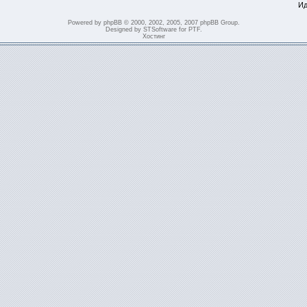
Ид
Powered by
phpBB
© 2000, 2002, 2005, 2007 phpBB Group.
Designed by
STSoftware
for
PTF
.
Хостинг