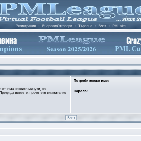
Регистрация
•
Въпроси/Отговори
•
Търсене
•
Влез
•
PML site
Потребителско име:
о отнема няколко минути, но
Парола:
Преди да влезете, прочетете внимателно