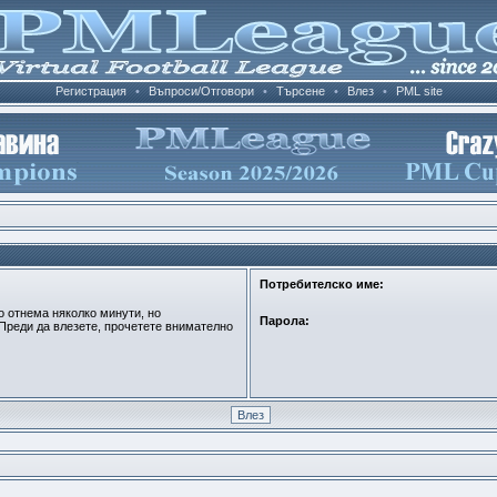
Регистрация
•
Въпроси/Отговори
•
Търсене
•
Влез
•
PML site
Потребителско име:
о отнема няколко минути, но
Парола:
Преди да влезете, прочетете внимателно