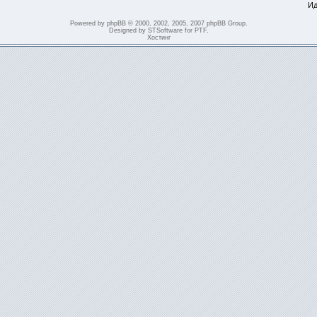
Ид
Powered by
phpBB
© 2000, 2002, 2005, 2007 phpBB Group.
Designed by
STSoftware
for
PTF
.
Хостинг