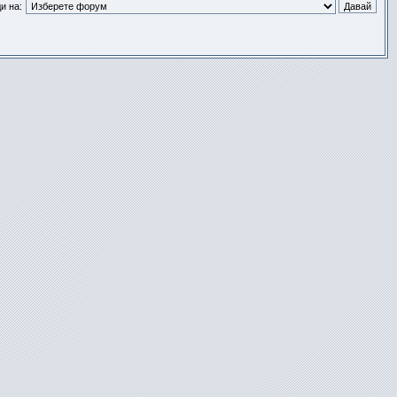
и на: