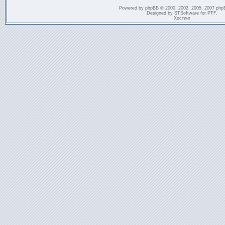
Powered by
phpBB
© 2000, 2002, 2005, 2007 php
Designed by
STSoftware
for
PTF
.
Хостинг