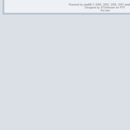
Powered by
phpBB
© 2000, 2002, 2005, 2007 php
Designed by
STSoftware
for
PTF
.
Хостинг