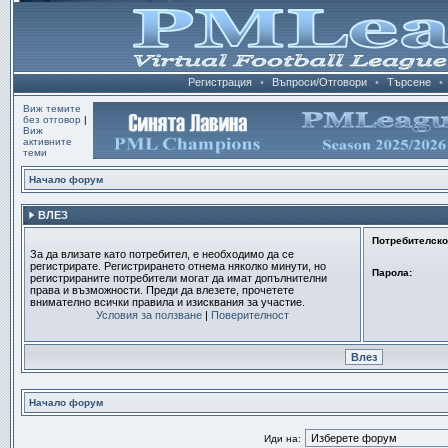
Регистрация
•
Въпроси/Отговори
•
Търсене
•
Виж темите
без отговор
|
Виж
активните
теми
Начало форум
ВЛЕЗ
Потребителско
За да влизате като потребител, е необходимо да се
регистрирате. Регистрирането отнема няколко минути, но
Парола:
регистрираните потребители могат да имат допълнителни
права и възможности. Преди да влезете, прочетете
внимателно всички правила и изисквания за участие.
Условия за ползване
|
Поверителност
Начало форум
Иди на: