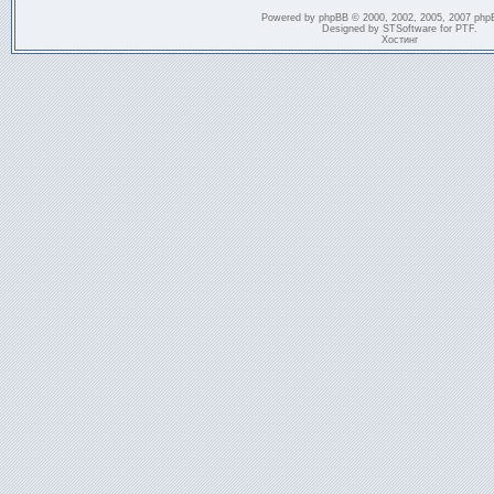
Powered by
phpBB
© 2000, 2002, 2005, 2007 php
Designed by
STSoftware
for
PTF
.
Хостинг