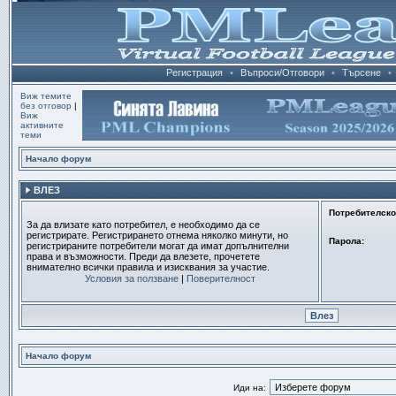
Регистрация
•
Въпроси/Отговори
•
Търсене
•
Виж темите
без отговор
|
Виж
активните
теми
Начало форум
ВЛЕЗ
Потребителско
За да влизате като потребител, е необходимо да се
регистрирате. Регистрирането отнема няколко минути, но
Парола:
регистрираните потребители могат да имат допълнителни
права и възможности. Преди да влезете, прочетете
внимателно всички правила и изисквания за участие.
Условия за ползване
|
Поверителност
Начало форум
Иди на: