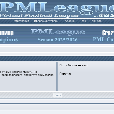
Регистрация
•
Въпроси/Отговори
•
Търсене
•
Влез
•
PML site
Потребителско име:
о отнема няколко минути, но
Парола:
Преди да влезете, прочетете внимателно