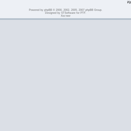
Ид
Powered by
phpBB
© 2000, 2002, 2005, 2007 phpBB Group.
Designed by
STSoftware
for
PTF
.
Хостинг