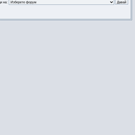
и на: