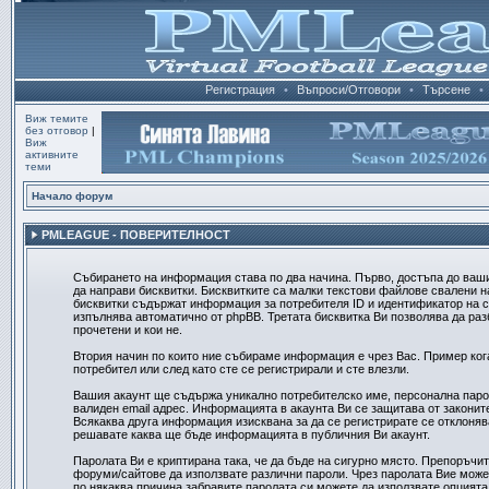
Регистрация
•
Въпроси/Отговори
•
Търсене
•
Виж темите
без отговор
|
Виж
активните
теми
Начало форум
PMLEAGUE - ПОВЕРИТЕЛНОСТ
Събирането на информация става по два начина. Първо, достъпа до ваш
да направи бисквитки. Бисквитките са малки текстови файлове свалени 
бисквитки съдържат информация за потребителя ID и идентификатор на се
изпълнява автоматично от phpBB. Третата бисквитка Ви позволява да ра
прочетени и кои не.
Втория начин по които ние събираме информация е чрез Вас. Пример ког
потребител или след като сте се регистрирали и сте влезли.
Вашия акаунт ще съдържа уникално потребителско име, персонална парол
валиден email адрес. Информацията в акаунта Ви се защитава от законите
Всякаква друга информация изисквана за да се регистрирате се отклоняв
решавате каква ще бъде информацията в публичния Ви акаунт.
Паролата Ви е криптирана така, че да бъде на сигурно място. Препоръчит
форуми/сайтове да използвате различни пароли. Чрез паролата Вие можете
по някаква причина забравите паролата си можете да използвате опцията 