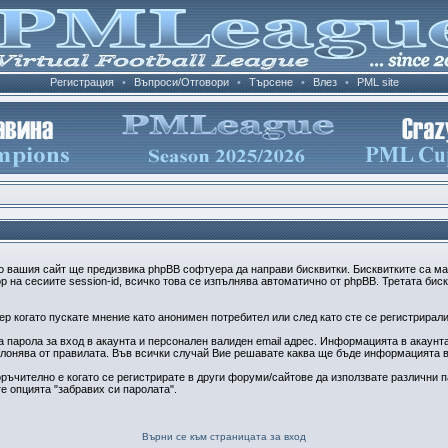
Регистрация
•
Въпроси/Отговори
•
Търсене
•
Влез
•
PML site
о вашия сайт ще предизвика phpBB софтуера да направи бисквитки. Бисквитките са м
 на сесиите session-id, всичко това се изпълнява автоматично от phpBB. Третата бис
 когато пускате мнение като анонимен потребител или след като сте се регистрирали 
парола за вход в акаунта и персонален валиден email адрес. Информацията в акаунта 
клонява от правилата. Във всички случай Вие решавате каква ще бъде информацията в
ръчително е когато се регистрирате в други форуми/сайтове да използвате различни па
е опцията "забравих си паролата".
Върни се към страницата за вход