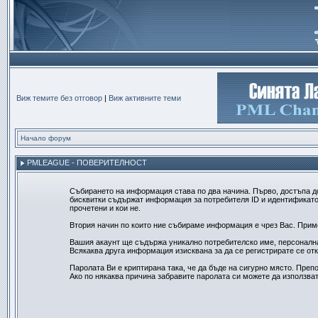
Виж темите без отговор
|
Виж активните теми
Начало форум
PMLEAGUE - ПОВЕРИТЕЛНОСТ
Събирането на информация става по два начина. Първо, достъпа д
бисквитки съдържат информация за потребителя ID и идентификатор
прочетени и кои не.
Втория начин по които ние събираме информация е чрез Вас. Пример
Вашия акаунт ще съдържа уникално потребителско име, персонална 
Всякаква друга информация изисквана за да се регистрирате се от
Паролата Ви е криптирана така, че да бъде на сигурно място. Препо
Ако по някаква причина забравите паролата си можете да използват