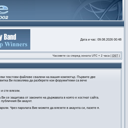
Дата и час: 09.08.2026 00:48
Часовете са според зоната UTC + 2 часа [
DST
]
алки текстови файлове свалени на вашия компютър. Първите две
квитка Ви позволява да разберете кои форуми/теми са вече
и сте влезли.
Ви се защитава от законите на държавата в която е хостнат сайта.
 публичния Ви акаунт.
роли. Чрез паролата Вие можете да влезете в акаунта си, пазете я.