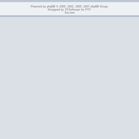
Powered by
phpBB
© 2000, 2002, 2005, 2007 phpBB Group.
Designed by
STSoftware
for
PTF
.
Хостинг