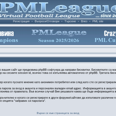
Регистрация
•
Въпроси/Отговори
•
Търсене
•
Влез
•
PML site
о вашия сайт ще предизвика phpBB софтуера да направи бисквитки. Бисквитките са м
 на сесиите session-id, всичко това се изпълнява автоматично от phpBB. Третата бис
 когато пускате мнение като анонимен потребител или след като сте се регистрирали 
парола за вход в акаунта и персонален валиден email адрес. Информацията в акаунта 
клонява от правилата. Във всички случай Вие решавате каква ще бъде информацията в
ръчително е когато се регистрирате в други форуми/сайтове да използвате различни па
е опцията "забравих си паролата".
Върни се към страницата за вход