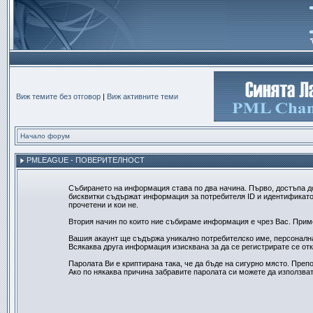
Виж темите без отговор
|
Виж активните теми
Начало форум
PMLEAGUE - ПОВЕРИТЕЛНОСТ
Събирането на информация става по два начина. Първо, достъпа д
бисквитки съдържат информация за потребителя ID и идентификатор
прочетени и кои не.
Втория начин по които ние събираме информация е чрез Вас. Пример
Вашия акаунт ще съдържа уникално потребителско име, персонална 
Всякаква друга информация изисквана за да се регистрирате се от
Паролата Ви е криптирана така, че да бъде на сигурно място. Препо
Ако по някаква причина забравите паролата си можете да използват