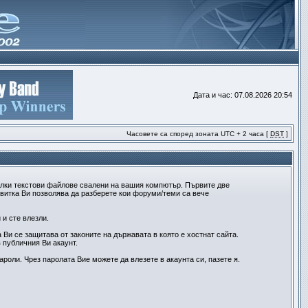
Дата и час: 07.08.2026 20:54
Часовете са според зоната UTC + 2 часа [
DST
]
алки текстови файлове свалени на вашия компютър. Първите две
квитка Ви позволява да разберете кои форуми/теми са вече
и сте влезли.
Ви се защитава от законите на държавата в която е хостнат сайта.
 публичния Ви акаунт.
роли. Чрез паролата Вие можете да влезете в акаунта си, пазете я.