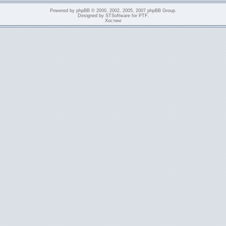
Powered by
phpBB
© 2000, 2002, 2005, 2007 phpBB Group.
Designed by
STSoftware
for
PTF
.
Хостинг