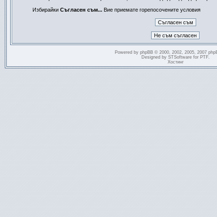
Избирайки
Съгласен съм...
Вие приемате горепосочените условия
Powered by
phpBB
© 2000, 2002, 2005, 2007 php
Designed by
STSoftware
for
PTF
.
Хостинг