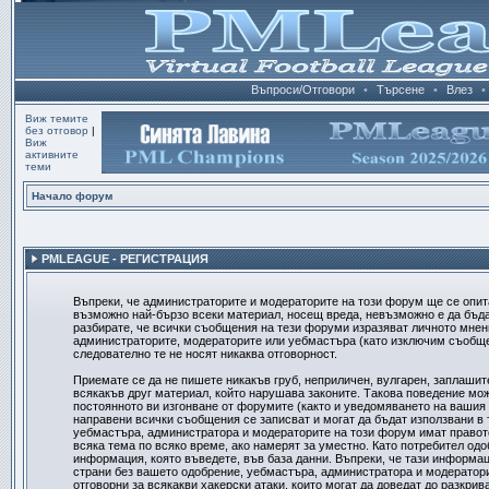
Въпроси/Отговори
•
Търсене
•
Влез
•
Виж темите
без отговор
|
Виж
активните
теми
Начало форум
PMLEAGUE - РЕГИСТРАЦИЯ
Въпреки, че администраторите и модераторите на този форум ще се опит
възможно най-бързо всеки материал, носещ вреда, невъзможно е да бъд
разбирате, че всички съобщения на тези форуми изразяват личното мнени
администраторите, модераторите или уебмастъра (като изключим съобщен
следователно те не носят никаква отговорност.
Приемате се да не пишете никакъв груб, неприличен, вулгарен, заплашит
всякакъв друг материал, който нарушава законите. Такова поведение мо
постоянното ви изгонване от форумите (както и уведомяването на вашия д
направени всички съобщения се записват и могат да бъдат използвани в 
уебмастъра, администратора и модераторите на този форум имат правот
всяка тема по всяко време, ако намерят за уместно. Като потребител одо
информация, която въведете, във база данни. Въпреки, че тази информац
страни без вашето одобрение, уебмастъра, администратора и модератори
отговорни за всякакви хакерски атаки, които могат да доведат до разкрив