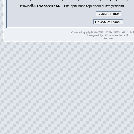
Избирайки
Съгласен съм...
Вие приемате горепосочените условия
Powered by
phpBB
© 2000, 2002, 2005, 2007 php
Designed by
STSoftware
for
PTF
.
Хостинг