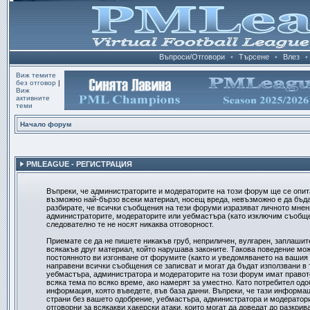
Въпроси/Отговори
•
Търсене
•
Влез
•
Виж темите
без отговор
|
Виж
активните
теми
Начало форум
PMLEAGUE - РЕГИСТРАЦИЯ
Въпреки, че администраторите и модераторите на този форум ще се опит
възможно най-бързо всеки материал, носещ вреда, невъзможно е да бъд
разбирате, че всички съобщения на тези форуми изразяват личното мнени
администраторите, модераторите или уебмастъра (като изключим съобщен
следователно те не носят никаква отговорност.
Приемате се да не пишете никакъв груб, неприличен, вулгарен, заплашит
всякакъв друг материал, който нарушава законите. Такова поведение мо
постоянното ви изгонване от форумите (както и уведомяването на вашия д
направени всички съобщения се записват и могат да бъдат използвани в 
уебмастъра, администратора и модераторите на този форум имат правот
всяка тема по всяко време, ако намерят за уместно. Като потребител одо
информация, която въведете, във база данни. Въпреки, че тази информац
страни без вашето одобрение, уебмастъра, администратора и модератори
отговорни за всякакви хакерски атаки, които могат да доведат до разкрив