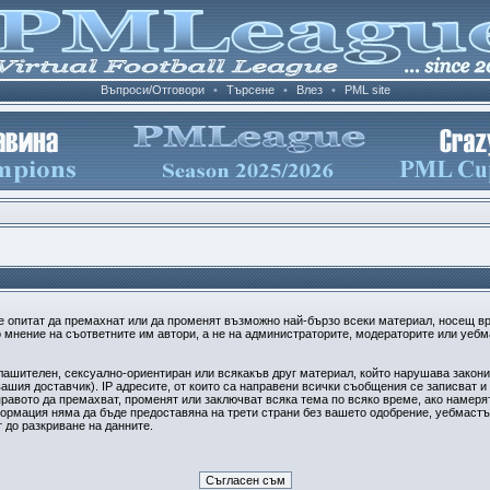
Въпроси/Отговори
•
Търсене
•
Влез
•
PML site
е опитат да премахнат или да променят възможно най-бързо всеки материал, носещ в
 мнение на съответните им автори, а не на администраторите, модераторите или уебма
плашителен, сексуално-ориентиран или всякакъв друг материал, който нарушава закон
ашия доставчик). IP адресите, от които са направени всички съобщения се записват и 
авото да премахват, променят или заключват всяка тема по всяко време, ако намерят
формация няма да бъде предоставяна на трети страни без вашето одобрение, уебмастъ
т до разкриване на данните.