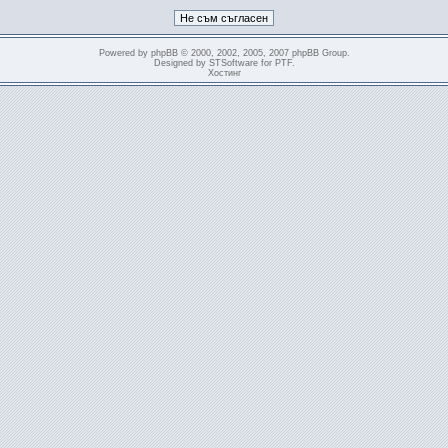
Powered by
phpBB
© 2000, 2002, 2005, 2007 phpBB Group.
Designed by
STSoftware
for
PTF
.
Хостинг