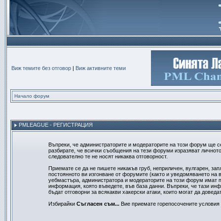
Виж темите без отговор
|
Виж активните теми
Начало форум
PMLEAGUE - РЕГИСТРАЦИЯ
Въпреки, че администраторите и модераторите на този форум ще с
разбирате, че всички съобщения на тези форуми изразяват личното
следователно те не носят никаква отговорност.
Приемате се да не пишете никакъв груб, неприличен, вулгарен, за
постоянното ви изгонване от форумите (както и уведомяването на в
уебмастъра, администратора и модераторите на този форум имат пр
информация, която въведете, във база данни. Въпреки, че тази ин
бъдат отговорни за всякакви хакерски атаки, които могат да доведа
Избирайки
Съгласен съм...
Вие приемате горепосочените условия