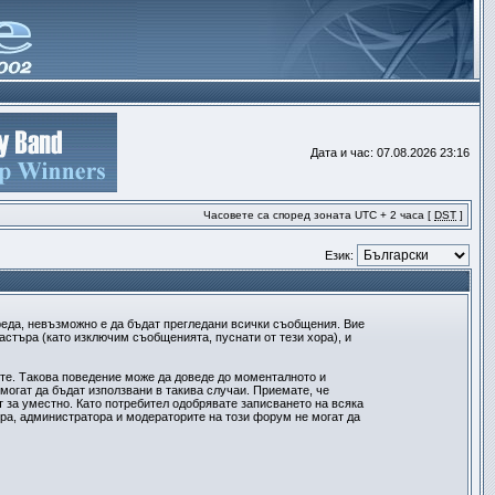
Дата и час: 07.08.2026 23:16
Часовете са според зоната UTC + 2 часа [
DST
]
Език:
реда, невъзможно е да бъдат прегледани всички съобщения. Вие
стъра (като изключим съобщенията, пуснати от тези хора), и
ите. Такова поведение може да доведе до моменталното и
могат да бъдат използвани в такива случаи. Приемате, че
 за уместно. Като потребител одобрявате записването на всяка
ра, администратора и модераторите на този форум не могат да