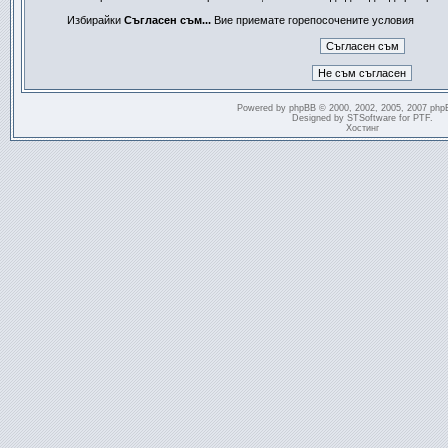
Избирайки
Съгласен съм...
Вие приемате горепосочените условия
Powered by
phpBB
© 2000, 2002, 2005, 2007 php
Designed by
STSoftware
for
PTF
.
Хостинг