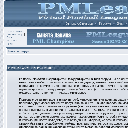
Въпроси/Отговори
•
Търсене
•
Влез
•
Виж темите
без отговор
|
Виж
активните
теми
Начало форум
PMLEAGUE - РЕГИСТРАЦИЯ
Въпреки, че администраторите и модераторите на този форум ще се опит
възможно най-бързо всеки материал, носещ вреда, невъзможно е да бъд
разбирате, че всички съобщения на тези форуми изразяват личното мнени
администраторите, модераторите или уебмастъра (като изключим съобщен
следователно те не носят никаква отговорност.
Приемате се да не пишете никакъв груб, неприличен, вулгарен, заплашит
всякакъв друг материал, който нарушава законите. Такова поведение мо
постоянното ви изгонване от форумите (както и уведомяването на вашия д
направени всички съобщения се записват и могат да бъдат използвани в 
уебмастъра, администратора и модераторите на този форум имат правот
всяка тема по всяко време, ако намерят за уместно. Като потребител одо
информация, която въведете, във база данни. Въпреки, че тази информац
страни без вашето одобрение, уебмастъра, администратора и модератори
отговорни за всякакви хакерски атаки, които могат да доведат до разкрив