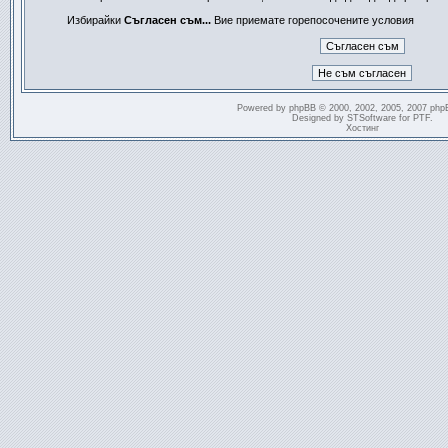
Избирайки
Съгласен съм...
Вие приемате горепосочените условия
Powered by
phpBB
© 2000, 2002, 2005, 2007 php
Designed by
STSoftware
for
PTF
.
Хостинг