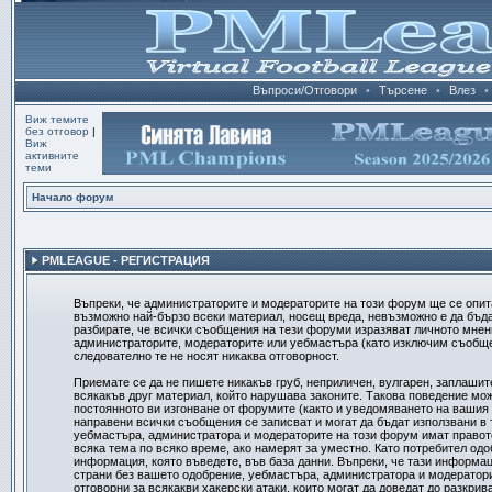
Въпроси/Отговори
•
Търсене
•
Влез
•
Виж темите
без отговор
|
Виж
активните
теми
Начало форум
PMLEAGUE - РЕГИСТРАЦИЯ
Въпреки, че администраторите и модераторите на този форум ще се опит
възможно най-бързо всеки материал, носещ вреда, невъзможно е да бъд
разбирате, че всички съобщения на тези форуми изразяват личното мнени
администраторите, модераторите или уебмастъра (като изключим съобщен
следователно те не носят никаква отговорност.
Приемате се да не пишете никакъв груб, неприличен, вулгарен, заплашит
всякакъв друг материал, който нарушава законите. Такова поведение мо
постоянното ви изгонване от форумите (както и уведомяването на вашия д
направени всички съобщения се записват и могат да бъдат използвани в 
уебмастъра, администратора и модераторите на този форум имат правот
всяка тема по всяко време, ако намерят за уместно. Като потребител одо
информация, която въведете, във база данни. Въпреки, че тази информац
страни без вашето одобрение, уебмастъра, администратора и модератори
отговорни за всякакви хакерски атаки, които могат да доведат до разкрив