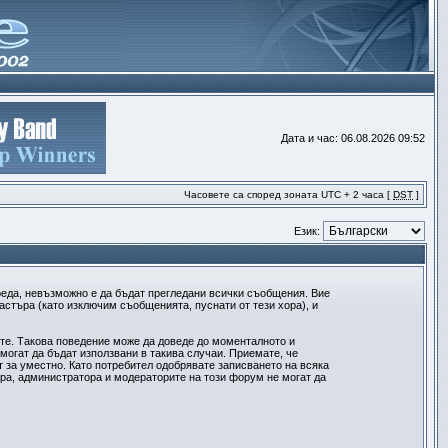
Дата и час: 06.08.2026 09:52
Часовете са според зоната UTC + 2 часа [
DST
]
Език:
реда, невъзможно е да бъдат прегледани всички съобщения. Вие
стъра (като изключим съобщенията, пуснати от тези хора), и
ите. Такова поведение може да доведе до моменталното и
могат да бъдат използвани в такива случаи. Приемате, че
 за уместно. Като потребител одобрявате записването на всяка
ра, администратора и модераторите на този форум не могат да