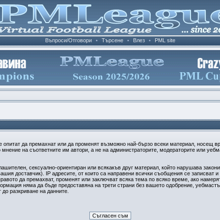
Въпроси/Отговори
•
Търсене
•
Влез
•
PML site
е опитат да премахнат или да променят възможно най-бързо всеки материал, носещ в
 мнение на съответните им автори, а не на администраторите, модераторите или уебма
плашителен, сексуално-ориентиран или всякакъв друг материал, който нарушава закон
ашия доставчик). IP адресите, от които са направени всички съобщения се записват и 
авото да премахват, променят или заключват всяка тема по всяко време, ако намерят
формация няма да бъде предоставяна на трети страни без вашето одобрение, уебмастъ
т до разкриване на данните.