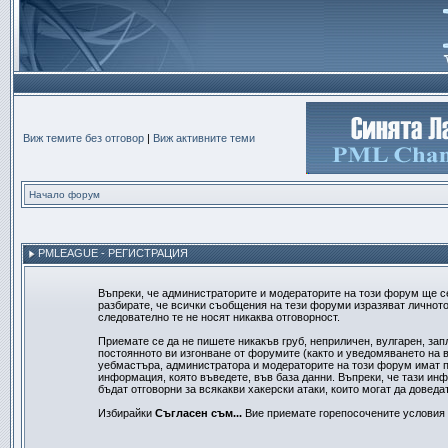
Виж темите без отговор
|
Виж активните теми
Начало форум
PMLEAGUE - РЕГИСТРАЦИЯ
Въпреки, че администраторите и модераторите на този форум ще с
разбирате, че всички съобщения на тези форуми изразяват личното
следователно те не носят никаква отговорност.
Приемате се да не пишете никакъв груб, неприличен, вулгарен, за
постоянното ви изгонване от форумите (както и уведомяването на в
уебмастъра, администратора и модераторите на този форум имат пр
информация, която въведете, във база данни. Въпреки, че тази ин
бъдат отговорни за всякакви хакерски атаки, които могат да доведа
Избирайки
Съгласен съм...
Вие приемате горепосочените условия