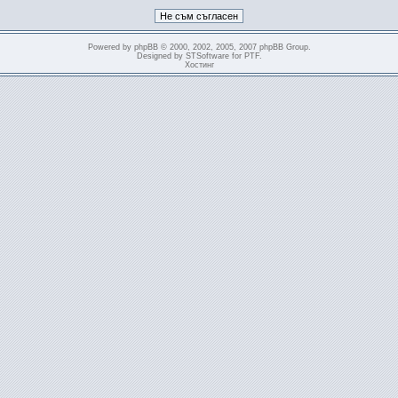
Powered by
phpBB
© 2000, 2002, 2005, 2007 phpBB Group.
Designed by
STSoftware
for
PTF
.
Хостинг