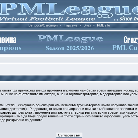
Въпроси/Отговори
•
Търсене
•
Влез
•
PML site
е опитат да премахнат или да променят възможно най-бързо всеки материал, носещ в
 мнение на съответните им автори, а не на администраторите, модераторите или уебма
плашителен, сексуално-ориентиран или всякакъв друг материал, който нарушава закон
ашия доставчик). IP адресите, от които са направени всички съобщения се записват и 
авото да премахват, променят или заключват всяка тема по всяко време, ако намерят
формация няма да бъде предоставяна на трети страни без вашето одобрение, уебмастъ
т до разкриване на данните.