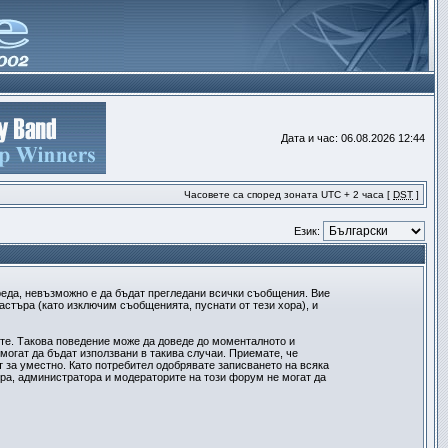
Дата и час: 06.08.2026 12:44
Часовете са според зоната UTC + 2 часа [
DST
]
Език:
реда, невъзможно е да бъдат прегледани всички съобщения. Вие
стъра (като изключим съобщенията, пуснати от тези хора), и
ите. Такова поведение може да доведе до моменталното и
могат да бъдат използвани в такива случаи. Приемате, че
 за уместно. Като потребител одобрявате записването на всяка
ра, администратора и модераторите на този форум не могат да