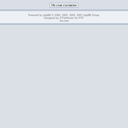
Powered by
phpBB
© 2000, 2002, 2005, 2007 phpBB Group.
Designed by
STSoftware
for
PTF
.
Хостинг