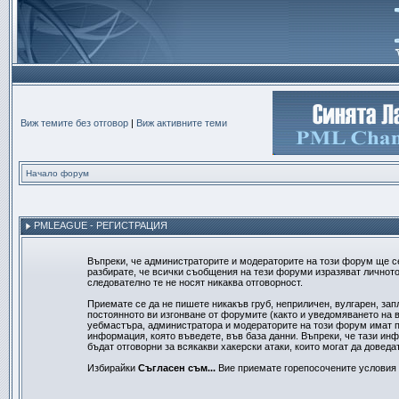
Виж темите без отговор
|
Виж активните теми
Начало форум
PMLEAGUE - РЕГИСТРАЦИЯ
Въпреки, че администраторите и модераторите на този форум ще с
разбирате, че всички съобщения на тези форуми изразяват личното
следователно те не носят никаква отговорност.
Приемате се да не пишете никакъв груб, неприличен, вулгарен, за
постоянното ви изгонване от форумите (както и уведомяването на в
уебмастъра, администратора и модераторите на този форум имат пр
информация, която въведете, във база данни. Въпреки, че тази ин
бъдат отговорни за всякакви хакерски атаки, които могат да доведа
Избирайки
Съгласен съм...
Вие приемате горепосочените условия