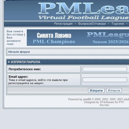
Регистрация
•
Въпроси/Отговори
•
Търсене
•
Виж темите
без отговор
|
Виж
активните
теми
Начало форум
ИЗПРАТИ ПАРОЛА
Потребителско име:
Email адрес:
Това е email адреса, който сте въвели при
регистрацията на акаунт.
Powered by
phpBB
© 2000, 2002, 2005, 2007 php
Designed by
STSoftware
for
PTF
.
Хостинг