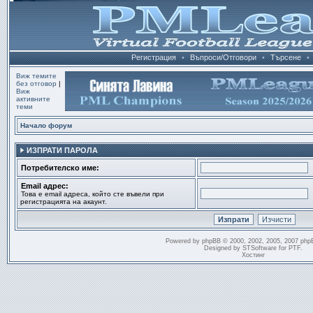
Регистрация
•
Въпроси/Отговори
•
Търсене
•
Виж темите
без отговор
|
Виж
активните
теми
Начало форум
ИЗПРАТИ ПАРОЛА
Потребителско име:
Email адрес:
Това е email адреса, който сте въвели при
регистрацията на акаунт.
Powered by
phpBB
© 2000, 2002, 2005, 2007 php
Designed by
STSoftware
for
PTF
.
Хостинг