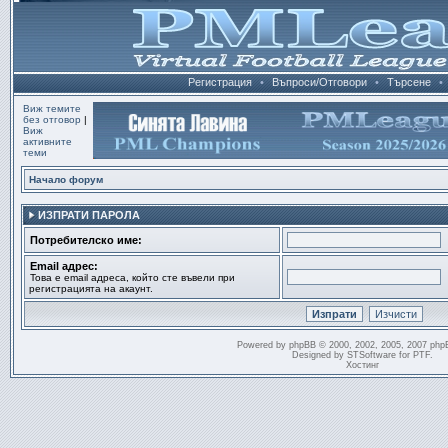
Регистрация
•
Въпроси/Отговори
•
Търсене
•
Виж темите
без отговор
|
Виж
активните
теми
Начало форум
ИЗПРАТИ ПАРОЛА
Потребителско име:
Email адрес:
Това е email адреса, който сте въвели при
регистрацията на акаунт.
Powered by
phpBB
© 2000, 2002, 2005, 2007 php
Designed by
STSoftware
for
PTF
.
Хостинг