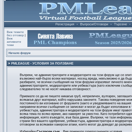
Регистрация
•
Въпроси/Отговори
•
Търсене
•
Виж темите
без отговор
|
Виж
активните
теми
Начало форум
PMLEAGUE - УСЛОВИЯ ЗА ПОЛЗВАНЕ
Въпреки, че администраторите и модераторите на този форум ще се опит
възможно най-бързо всеки материал, носещ вреда, невъзможно е да бъд
разбирате, че всички съобщения на тези форуми изразяват личното мнени
администраторите, модераторите или уебмастъра (като изключим съобщен
следователно те не носят никаква отговорност.
Приемате се да не пишете никакъв груб, неприличен, вулгарен, заплашит
всякакъв друг материал, който нарушава законите. Такова поведение мо
постоянното ви изгонване от форумите (както и уведомяването на вашия д
направени всички съобщения се записват и могат да бъдат използвани в 
уебмастъра, администратора и модераторите на този форум имат правот
всяка тема по всяко време, ако намерят за уместно. Като потребител одо
информация, която въведете, във база данни. Въпреки, че тази информац
страни без вашето одобрение, уебмастъра, администратора и модератори
отговорни за всякакви хакерски атаки, които могат да доведат до разкрив
Избирайки
Съгласен съм...
Вие приемате горепосочените условия