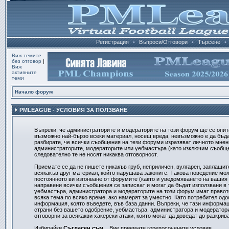
Регистрация
•
Въпроси/Отговори
•
Търсене
•
Виж темите
без отговор
|
Виж
активните
теми
Начало форум
PMLEAGUE - УСЛОВИЯ ЗА ПОЛЗВАНЕ
Въпреки, че администраторите и модераторите на този форум ще се опит
възможно най-бързо всеки материал, носещ вреда, невъзможно е да бъд
разбирате, че всички съобщения на тези форуми изразяват личното мнени
администраторите, модераторите или уебмастъра (като изключим съобщен
следователно те не носят никаква отговорност.
Приемате се да не пишете никакъв груб, неприличен, вулгарен, заплашит
всякакъв друг материал, който нарушава законите. Такова поведение мо
постоянното ви изгонване от форумите (както и уведомяването на вашия д
направени всички съобщения се записват и могат да бъдат използвани в 
уебмастъра, администратора и модераторите на този форум имат правот
всяка тема по всяко време, ако намерят за уместно. Като потребител одо
информация, която въведете, във база данни. Въпреки, че тази информац
страни без вашето одобрение, уебмастъра, администратора и модератори
отговорни за всякакви хакерски атаки, които могат да доведат до разкрив
Избирайки
Съгласен съм...
Вие приемате горепосочените условия