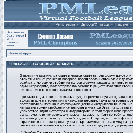
Регистрация
•
Въпроси/Отговори
•
Търсене
•
Виж темите
без отговор
|
Виж
активните
теми
Начало форум
PMLEAGUE - УСЛОВИЯ ЗА ПОЛЗВАНЕ
Въпреки, че администраторите и модераторите на този форум ще се опит
възможно най-бързо всеки материал, носещ вреда, невъзможно е да бъд
разбирате, че всички съобщения на тези форуми изразяват личното мнени
администраторите, модераторите или уебмастъра (като изключим съобщен
следователно те не носят никаква отговорност.
Приемате се да не пишете никакъв груб, неприличен, вулгарен, заплашит
всякакъв друг материал, който нарушава законите. Такова поведение мо
постоянното ви изгонване от форумите (както и уведомяването на вашия д
направени всички съобщения се записват и могат да бъдат използвани в 
уебмастъра, администратора и модераторите на този форум имат правот
всяка тема по всяко време, ако намерят за уместно. Като потребител одо
информация, която въведете, във база данни. Въпреки, че тази информац
страни без вашето одобрение, уебмастъра, администратора и модератори
отговорни за всякакви хакерски атаки, които могат да доведат до разкрив
Избирайки
Съгласен съм...
Вие приемате горепосочените условия